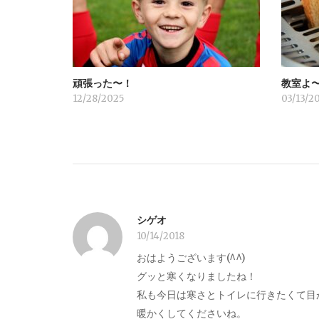
シ
ョ
頑張った〜！
教室よ
ン
12/28/2025
03/13/2
シゲオ
10/14/2018
おはようございます(^^)
グッと寒くなりましたね！
私も今日は寒さとトイレに行きたくて目
暖かくしてくださいね。