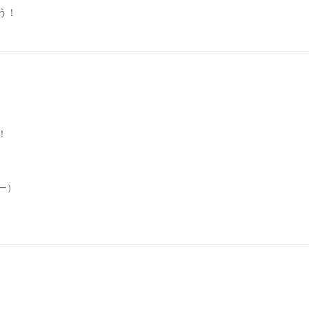
う！
！
ー）