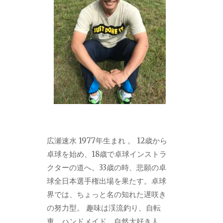
広瀬速水 1977年生まれ 。 12歳から
卓球を始め、18歳で卓球インストラ
クターの道へ。33歳の時、悲願の卓
球全日本選手権出場を果たす。卓球
界では、ちょっと名の知れた遅咲き
の努力型。 趣味は渓流釣り、自転
車、ハンドメイド。自然大好き人