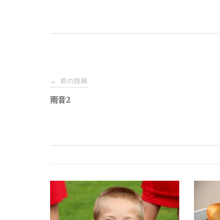
投
前の投稿
←
稿
雨音2
ナ
ビ
ゲ
ー