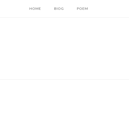
コ
HOME
BIOG
POEM
ン
テ
ン
ツ
へ
ス
キ
ッ
プ