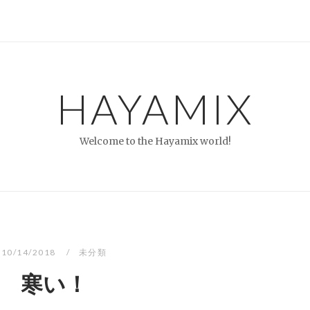
HAYAMIX
Welcome to the Hayamix world!
10/14/2018
未分類
寒い！