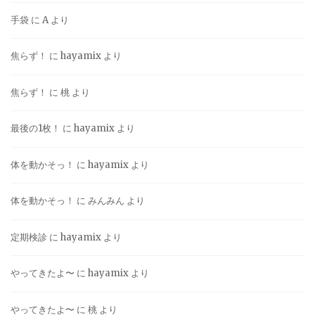
手袋
に
A
より
焦らず！
に
hayamix
より
焦らず！
に
桃
より
最後の1枚！
に
hayamix
より
体を動かそっ！
に
hayamix
より
体を動かそっ！
に
みんみん
より
定期検診
に
hayamix
より
やってきたよ〜
に
hayamix
より
やってきたよ〜
に
桃
より