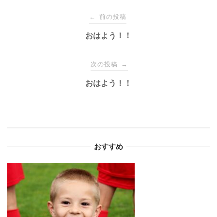
投
前の投稿
←
稿
おはよう！！
ナ
次の投稿
→
おはよう！！
ビ
ゲ
ー
おすすめ
シ
ョ
ン