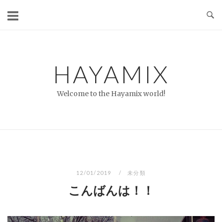
コ
ン
テ
ン
ツ
HAYAMIX
へ
ス
Welcome to the Hayamix world!
キ
ッ
プ
12/01/2019
未分類
こんばんは！！