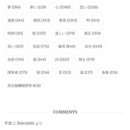
夢
(186)
寒い
(129)
心
(1580)
思い
(2526)
感謝
(164)
挑戦
(362)
教室
(1201)
時
(164)
時間
(311)
朝
(1517)
楽しい
(579)
満足
(160)
笑い
(167)
笑顔
(774)
練習
(846)
自分
(1433)
自然
(336)
薬
(144)
詩
(2617)
輝き
(179)
障害者
(275)
雨
(156)
音
(113)
風
(137)
食事
(174)
高次脳機能障害
(651)
COMMENTS
手袋
に
hayamix
より