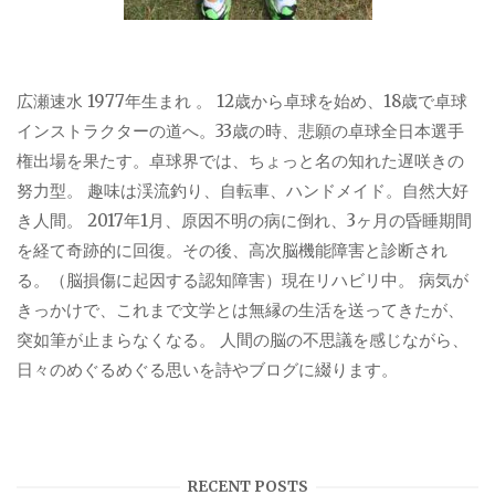
広瀬速水 1977年生まれ 。 12歳から卓球を始め、18歳で卓球
インストラクターの道へ。33歳の時、悲願の卓球全日本選手
権出場を果たす。卓球界では、ちょっと名の知れた遅咲きの
努力型。 趣味は渓流釣り、自転車、ハンドメイド。自然大好
き人間。 2017年1月、原因不明の病に倒れ、3ヶ月の昏睡期間
を経て奇跡的に回復。その後、高次脳機能障害と診断され
る。（脳損傷に起因する認知障害）現在リハビリ中。 病気が
きっかけで、これまで文学とは無縁の生活を送ってきたが、
突如筆が止まらなくなる。 人間の脳の不思議を感じながら、
日々のめぐるめぐる思いを詩やブログに綴ります。
RECENT POSTS