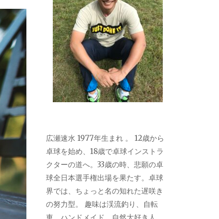
広瀬速水 1977年生まれ 。 12歳から
卓球を始め、18歳で卓球インストラ
クターの道へ。33歳の時、悲願の卓
球全日本選手権出場を果たす。卓球
界では、ちょっと名の知れた遅咲き
の努力型。 趣味は渓流釣り、自転
車、ハンドメイド。自然大好き人