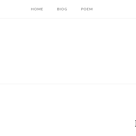
コ
HOME
BIOG
POEM
ン
テ
ン
ツ
へ
ス
キ
ッ
プ