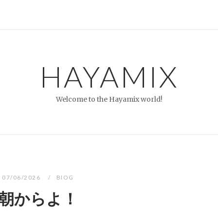
HAYAMIX
Welcome to the Hayamix world!
07/06/2026
BIOG
朝からよ！