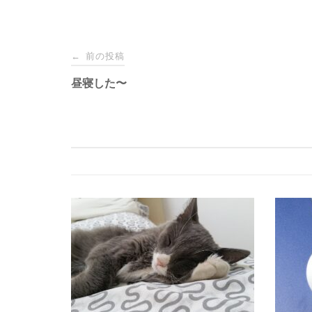
投
前の投稿
←
稿
昼寝した〜
ナ
ビ
ゲ
ー
シ
ョ