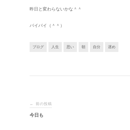
昨日と変わらないかな＾＾
バイバイ（＾＾）
ブログ
人生
思い
朝
自分
遅め
投
前の投稿
←
稿
今日も