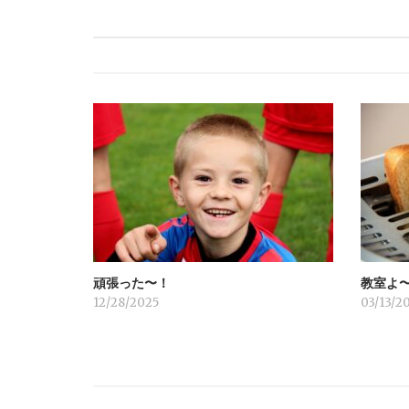
ナ
ビ
ゲ
ー
シ
ョ
頑張った〜！
教室よ
ン
12/28/2025
03/13/2