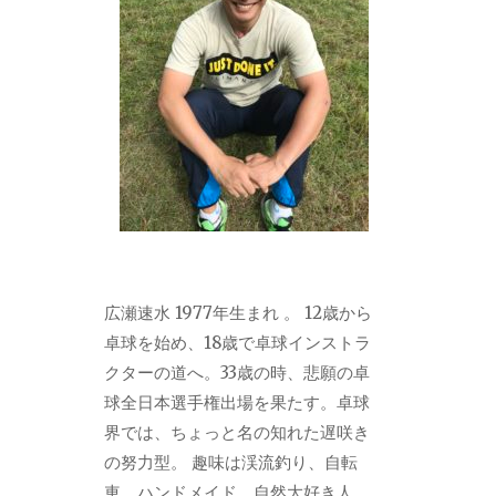
広瀬速水 1977年生まれ 。 12歳から
卓球を始め、18歳で卓球インストラ
クターの道へ。33歳の時、悲願の卓
球全日本選手権出場を果たす。卓球
界では、ちょっと名の知れた遅咲き
の努力型。 趣味は渓流釣り、自転
車、ハンドメイド。自然大好き人