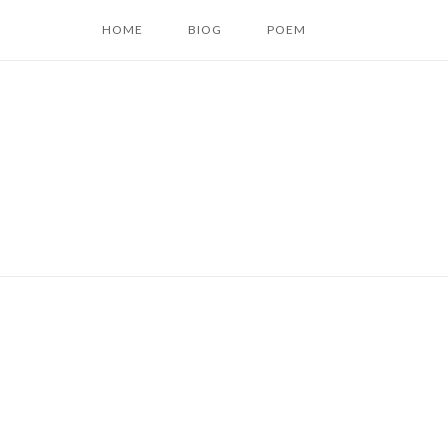
コ
HOME
BIOG
POEM
ン
テ
ン
ツ
へ
ス
キ
ッ
プ