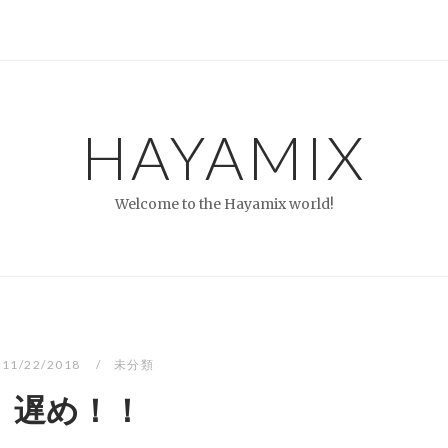
HAYAMIX
Welcome to the Hayamix world!
11/22/2018
未分類
遅め！！