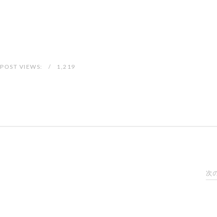
POST VIEWS:
1,219
次