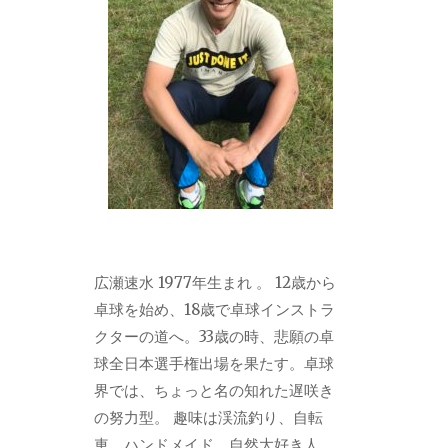
広瀬速水 1977年生まれ 。 12歳から
卓球を始め、18歳で卓球インストラ
クターの道へ。33歳の時、悲願の卓
球全日本選手権出場を果たす。卓球
界では、ちょっと名の知れた遅咲き
の努力型。 趣味は渓流釣り、自転
車、ハンドメイド。自然大好き人