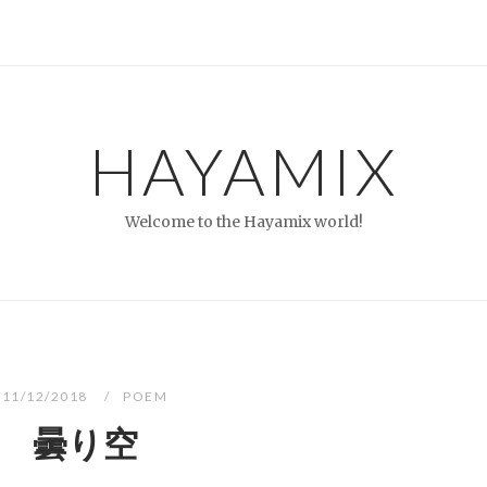
HAYAMIX
Welcome to the Hayamix world!
11/12/2018
POEM
曇り空