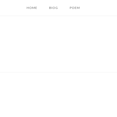
コ
HOME
BIOG
POEM
ン
テ
ン
ツ
へ
ス
キ
ッ
プ