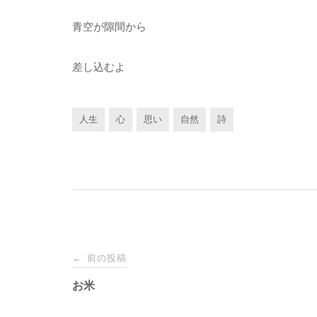
青空が隙間から
差し込むよ
人生
心
思い
自然
詩
投
前の投稿
←
稿
お米