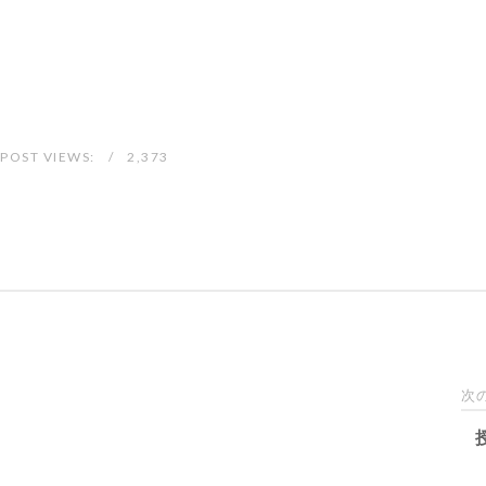
POST VIEWS:
2,373
次