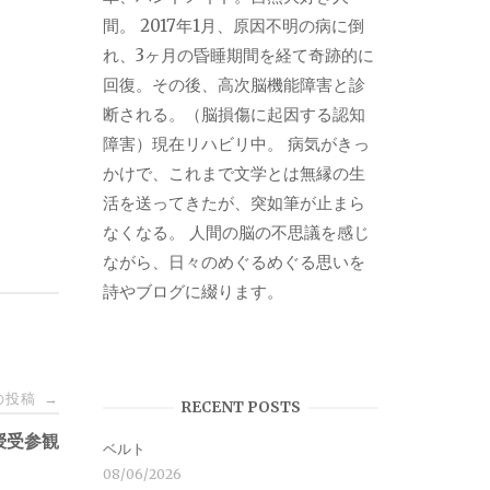
間。 2017年1月、原因不明の病に倒
れ、3ヶ月の昏睡期間を経て奇跡的に
回復。その後、高次脳機能障害と診
断される。（脳損傷に起因する認知
障害）現在リハビリ中。 病気がきっ
かけで、これまで文学とは無縁の生
活を送ってきたが、突如筆が止まら
なくなる。 人間の脳の不思議を感じ
ながら、日々のめぐるめぐる思いを
詩やブログに綴ります。
の投稿
→
RECENT POSTS
授受参観
ベルト
08/06/2026