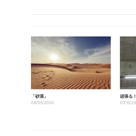
ナ
ビ
ゲ
ー
シ
ョ
「砂漠」
頑張る
ン
08/03/2026
07/31/2