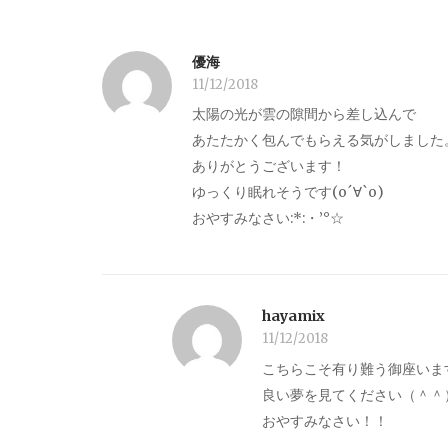
優海
11/12/2018
太陽の光が雲の隙間から差し込んで
あたたかく包んでもらえる気がしました
ありがとうございます！
ゆっくり眠れそうです(о´∀`о)
おやすみなさい:*:・’°☆
hayamix
11/12/2018
こちらこそ有り難う御座いま
良い夢を見てください（＾＾
おやすみなさい！！