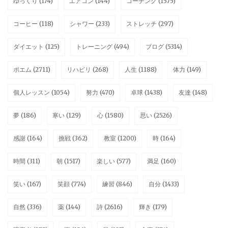
ゆっくり
(174)
エアコン
(144)
コーチング
(1575)
コーヒー
(118)
シャワー
(233)
ストレッチ
(297)
ダイエット
(125)
トレーニング
(494)
ブログ
(5314)
ポエム
(2711)
リハビリ
(268)
人生
(1188)
体力
(149)
個人レッスン
(1054)
努力
(470)
卓球
(1438)
友達
(148)
夢
(186)
寒い
(129)
心
(1580)
思い
(2526)
感謝
(164)
挑戦
(362)
教室
(1200)
時
(164)
時間
(311)
朝
(1517)
楽しい
(577)
満足
(160)
笑い
(167)
笑顔
(774)
練習
(846)
自分
(1433)
自然
(336)
薬
(144)
詩
(2616)
輝き
(179)