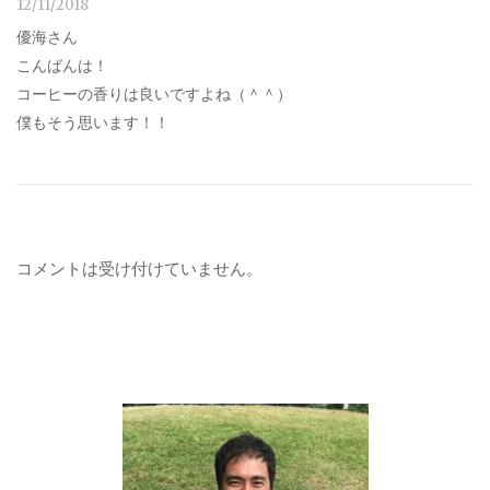
12/11/2018
優海さん
こんばんは！
コーヒーの香りは良いですよね（＾＾）
僕もそう思います！！
コメントは受け付けていません。