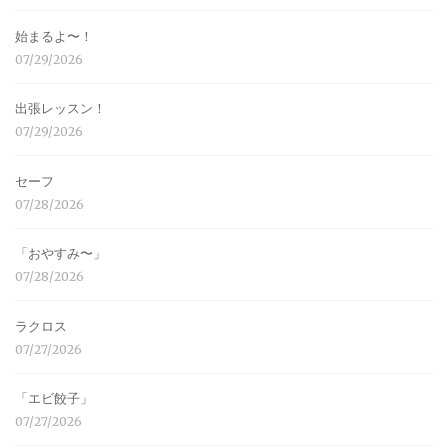
始まるよ〜！
07/29/2026
出張レッスン！
07/29/2026
セーフ
07/28/2026
「おやすみ〜」
07/28/2026
ラクロス
07/27/2026
「エビ餃子」
07/27/2026