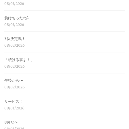
08/03/2026
負けちったね⤵︎
08/03/2026
3位決定戦！
08/02/2026
「続ける事よ！」
08/02/2026
午後から〜
08/02/2026
サービス！
08/01/2026
8月だ〜
08/01/2026