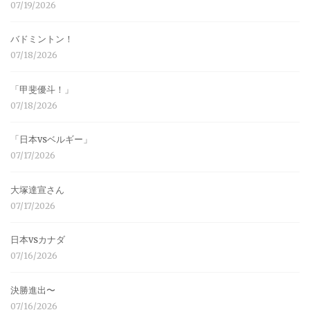
07/19/2026
バドミントン！
07/18/2026
「甲斐優斗！」
07/18/2026
「日本vsベルギー」
07/17/2026
大塚達宣さん
07/17/2026
日本vsカナダ
07/16/2026
決勝進出〜
07/16/2026