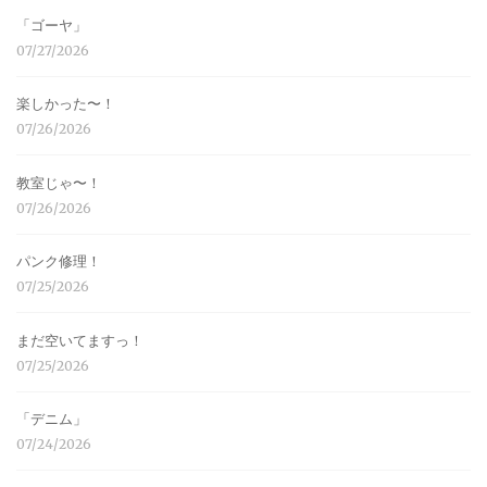
「ゴーヤ」
07/27/2026
楽しかった〜！
07/26/2026
教室じゃ〜！
07/26/2026
パンク修理！
07/25/2026
まだ空いてますっ！
07/25/2026
「デニム」
07/24/2026