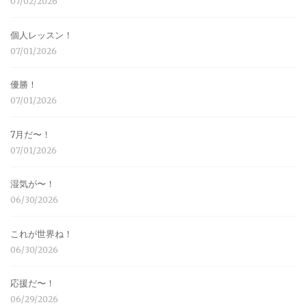
07/02/2026
個人レッスン！
07/01/2026
優勝！
07/01/2026
7月だ〜！
07/01/2026
湿気が〜！
06/30/2026
これが世界ね！
06/30/2026
応援だ〜！
06/29/2026