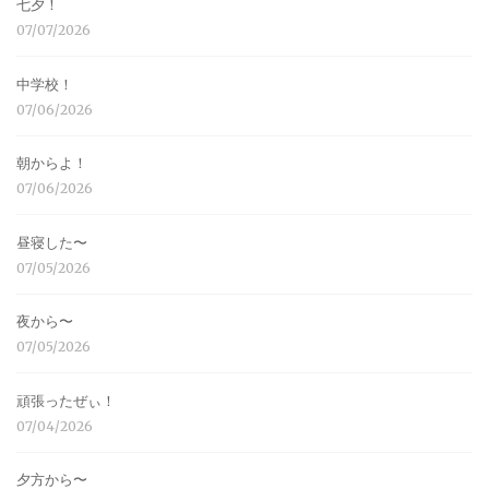
七夕！
07/07/2026
中学校！
07/06/2026
朝からよ！
07/06/2026
昼寝した〜
07/05/2026
夜から〜
07/05/2026
頑張ったぜぃ！
07/04/2026
夕方から〜