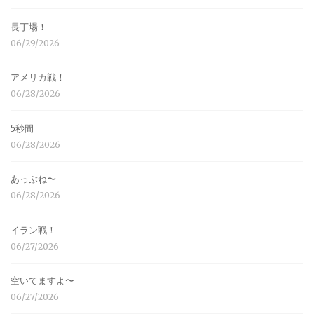
長丁場！
06/29/2026
アメリカ戦！
06/28/2026
5秒間
06/28/2026
あっぶね〜
06/28/2026
イラン戦！
06/27/2026
空いてますよ〜
06/27/2026