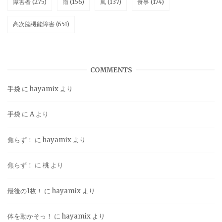
障害者
(275)
雨
(156)
風
(137)
食事
(174)
高次脳機能障害
(651)
COMMENTS
手袋
に
hayamix
より
手袋
に
A
より
焦らず！
に
hayamix
より
焦らず！
に
桃
より
最後の1枚！
に
hayamix
より
体を動かそっ！
に
hayamix
より