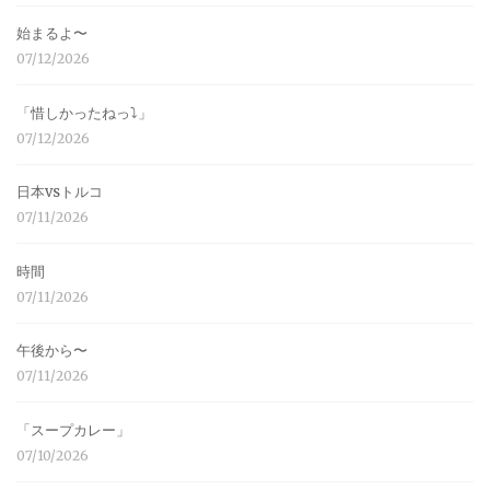
始まるよ〜
07/12/2026
「惜しかったねっ⤵︎」
07/12/2026
日本vsトルコ
07/11/2026
時間
07/11/2026
午後から〜
07/11/2026
「スープカレー」
07/10/2026