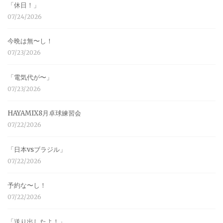
「休日！」
07/24/2026
今晩は無〜し！
07/23/2026
「電気代が〜」
07/23/2026
HAYAMIX8月卓球練習会
07/22/2026
「日本vsブラジル」
07/22/2026
予約な〜し！
07/22/2026
「送り出したよ！」