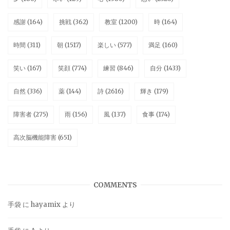
感謝
(164)
挑戦
(362)
教室
(1200)
時
(164)
時間
(311)
朝
(1517)
楽しい
(577)
満足
(160)
笑い
(167)
笑顔
(774)
練習
(846)
自分
(1433)
自然
(336)
薬
(144)
詩
(2616)
輝き
(179)
障害者
(275)
雨
(156)
風
(137)
食事
(174)
高次脳機能障害
(651)
COMMENTS
手袋
に
hayamix
より