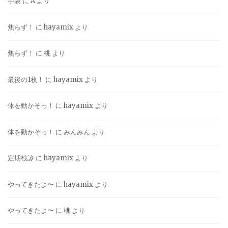
手袋
に
A
より
焦らず！
に
hayamix
より
焦らず！
に
桃
より
最後の1枚！
に
hayamix
より
体を動かそっ！
に
hayamix
より
体を動かそっ！
に
みんみん
より
定期検診
に
hayamix
より
やってきたよ〜
に
hayamix
より
やってきたよ〜
に
桃
より