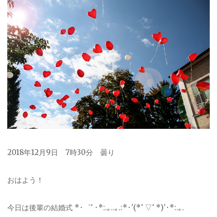
2018年12月9日 7時30分 曇り
おはよう！
今日は後輩の結婚式 *･゜ﾟ･*:.｡..｡.:*･'(*ﾟ▽ﾟ*)’･*:.｡.