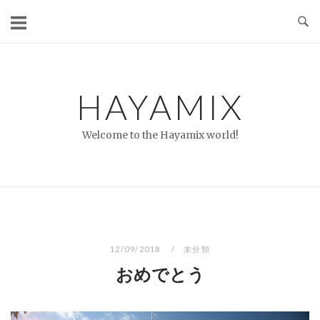
コ
ン
テ
ン
ツ
HAYAMIX
へ
ス
Welcome to the Hayamix world!
キ
ッ
プ
12/09/2018
未分類
おめでとう