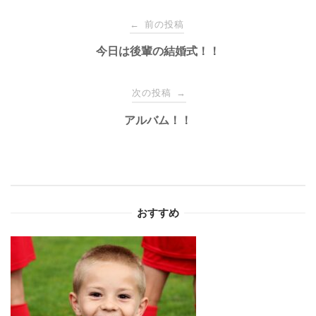
投
前の投稿
←
稿
今日は後輩の結婚式！！
ナ
次の投稿
→
アルバム！！
ビ
ゲ
ー
おすすめ
シ
ョ
ン