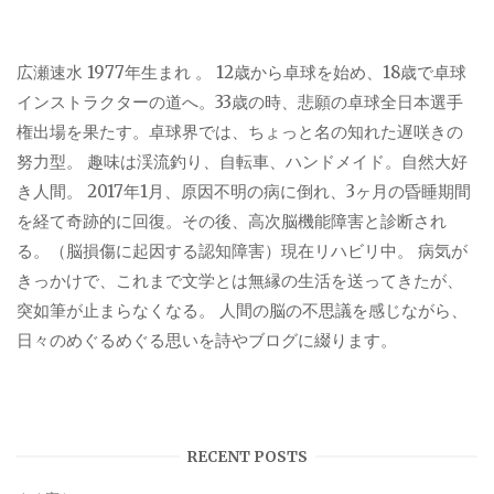
広瀬速水 1977年生まれ 。 12歳から卓球を始め、18歳で卓球
インストラクターの道へ。33歳の時、悲願の卓球全日本選手
権出場を果たす。卓球界では、ちょっと名の知れた遅咲きの
努力型。 趣味は渓流釣り、自転車、ハンドメイド。自然大好
き人間。 2017年1月、原因不明の病に倒れ、3ヶ月の昏睡期間
を経て奇跡的に回復。その後、高次脳機能障害と診断され
る。（脳損傷に起因する認知障害）現在リハビリ中。 病気が
きっかけで、これまで文学とは無縁の生活を送ってきたが、
突如筆が止まらなくなる。 人間の脳の不思議を感じながら、
日々のめぐるめぐる思いを詩やブログに綴ります。
RECENT POSTS