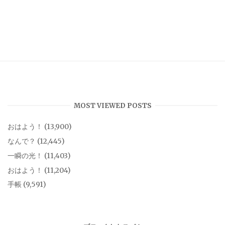
MOST VIEWED POSTS
おはよう！
(13,900)
なんで？
(12,445)
一瞬の光！
(11,403)
おはよう！
(11,204)
手帳
(9,591)