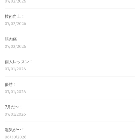
07/02/2026
技術向上！
07/02/2026
筋肉痛
07/02/2026
個人レッスン！
07/01/2026
優勝！
07/01/2026
7月だ〜！
07/01/2026
湿気が〜！
06/30/2026