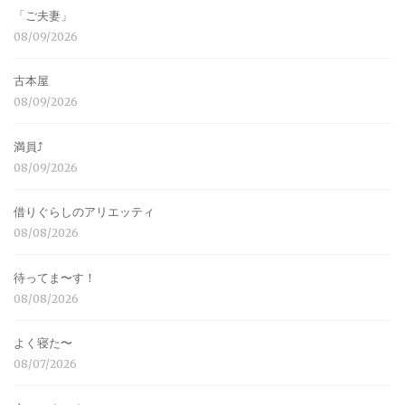
「ご夫妻」
08/09/2026
古本屋
08/09/2026
満員⤴︎
08/09/2026
借りぐらしのアリエッティ
08/08/2026
待ってま〜す！
08/08/2026
よく寝た〜
08/07/2026