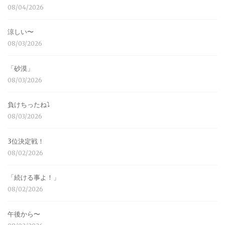
08/04/2026
涼しい〜
08/03/2026
「砂漠」
08/03/2026
負けちったね⤵︎
08/03/2026
3位決定戦！
08/02/2026
「続ける事よ！」
08/02/2026
午後から〜