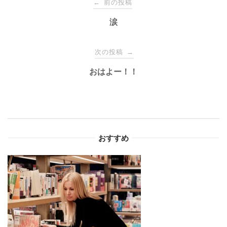
前の投稿
←
稿
涙
ナ
次の投稿
→
おはよー！！
ビ
ゲ
ー
おすすめ
シ
ョ
ン