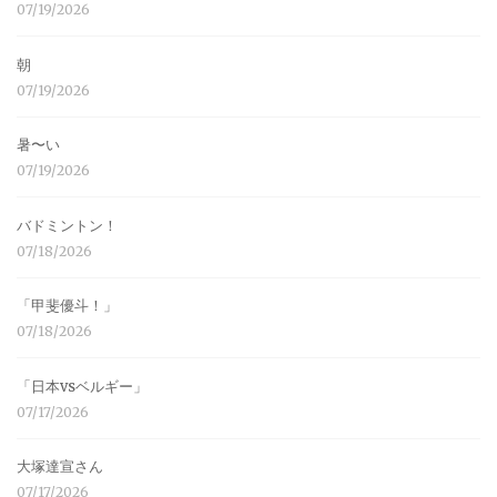
07/19/2026
朝
07/19/2026
暑〜い
07/19/2026
バドミントン！
07/18/2026
「甲斐優斗！」
07/18/2026
「日本vsベルギー」
07/17/2026
大塚達宣さん
07/17/2026