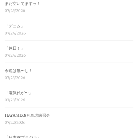
まだ空いてますっ！
07/25/2026
「デニム」
07/24/2026
「休日！」
07/24/2026
今晩は無〜し！
07/23/2026
「電気代が〜」
07/23/2026
HAYAMIX8月卓球練習会
07/22/2026
「日本vsブラジル」