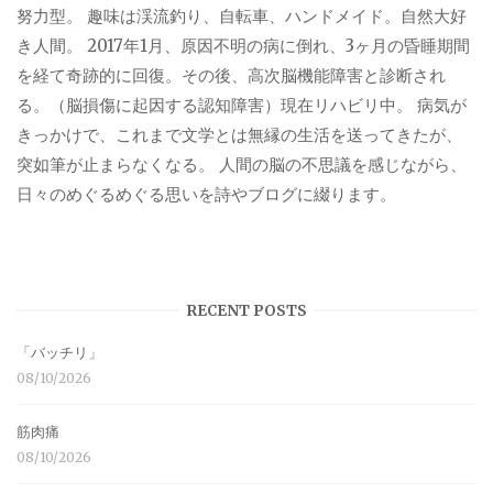
努力型。 趣味は渓流釣り、自転車、ハンドメイド。自然大好
き人間。 2017年1月、原因不明の病に倒れ、3ヶ月の昏睡期間
を経て奇跡的に回復。その後、高次脳機能障害と診断され
る。（脳損傷に起因する認知障害）現在リハビリ中。 病気が
きっかけで、これまで文学とは無縁の生活を送ってきたが、
突如筆が止まらなくなる。 人間の脳の不思議を感じながら、
日々のめぐるめぐる思いを詩やブログに綴ります。
RECENT POSTS
「バッチリ」
08/10/2026
筋肉痛
08/10/2026