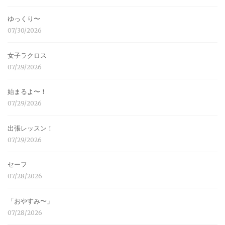
ゆっくり〜
07/30/2026
女子ラクロス
07/29/2026
始まるよ〜！
07/29/2026
出張レッスン！
07/29/2026
セーフ
07/28/2026
「おやすみ〜」
07/28/2026