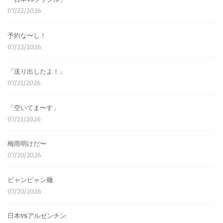
07/22/2026
予約な〜し！
07/22/2026
「送り出したよ！」
07/21/2026
「空いてま〜す」
07/21/2026
梅雨明けだ〜
07/20/2026
ビャンビャン麺
07/20/2026
日本vsアルゼンチン