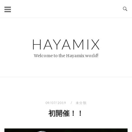
コ
ン
テ
ン
ツ
HAYAMIX
へ
ス
Welcome to the Hayamix world!
キ
ッ
プ
09/07/2019
未分類
初開催！！