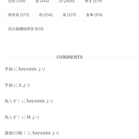
自然
(336)
薬
(144)
詩
(2616)
輝き
(179)
障害者
(275)
雨
(156)
風
(137)
食事
(174)
高次脳機能障害
(651)
COMMENTS
手袋
に
hayamix
より
手袋
に
A
より
焦らず！
に
hayamix
より
焦らず！
に
桃
より
最後の1枚！
に
hayamix
より