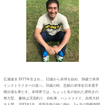
広瀬速水 1977年生まれ 。 12歳から卓球を始め、18歳で卓球
インストラクターの道へ。33歳の時、悲願の卓球全日本選手
権出場を果たす。卓球界では、ちょっと名の知れた遅咲きの
努力型。 趣味は渓流釣り、自転車、ハンドメイド。自然大好
き人間。 2017年1月、原因不明の病に倒れ、3ヶ月の昏睡期間