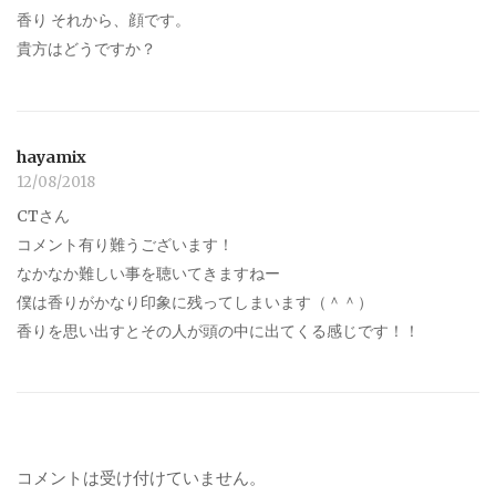
香り それから、顔です。
貴方はどうですか？
hayamix
12/08/2018
CTさん
コメント有り難うございます！
なかなか難しい事を聴いてきますねー
僕は香りがかなり印象に残ってしまいます（＾＾）
香りを思い出すとその人が頭の中に出てくる感じです！！
コメントは受け付けていません。