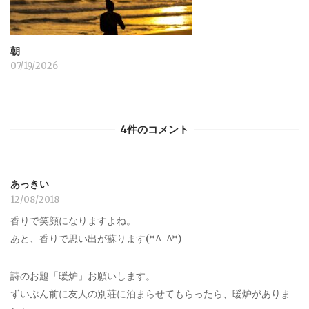
朝
07/19/2026
4件のコメント
あっきい
12/08/2018
香りで笑顔になりますよね。
あと、香りで思い出が蘇ります(*^-^*)
詩のお題「暖炉」お願いします。
ずいぶん前に友人の別荘に泊まらせてもらったら、暖炉がありま