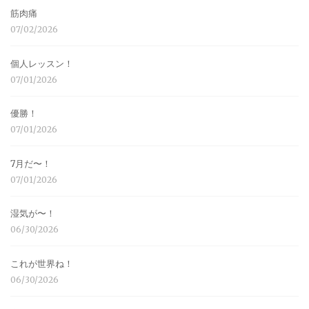
筋肉痛
07/02/2026
個人レッスン！
07/01/2026
優勝！
07/01/2026
7月だ〜！
07/01/2026
湿気が〜！
06/30/2026
これが世界ね！
06/30/2026