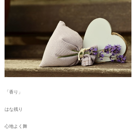
「香り」
はな残り
心地よく舞