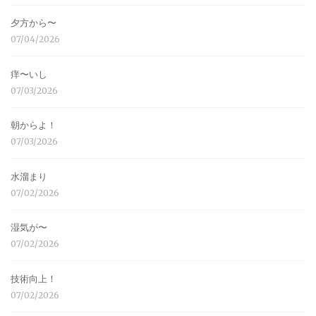
夕方から〜
07/04/2026
痒〜いし
07/03/2026
朝からよ！
07/03/2026
水溜まり
07/02/2026
湿気が〜
07/02/2026
技術向上！
07/02/2026