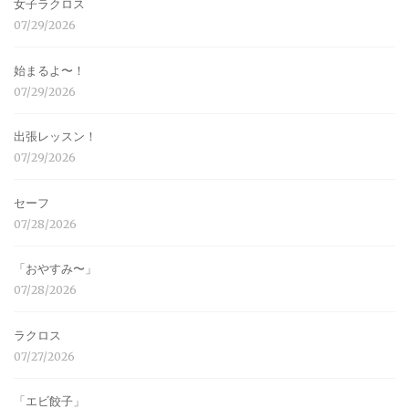
女子ラクロス
07/29/2026
始まるよ〜！
07/29/2026
出張レッスン！
07/29/2026
セーフ
07/28/2026
「おやすみ〜」
07/28/2026
ラクロス
07/27/2026
「エビ餃子」