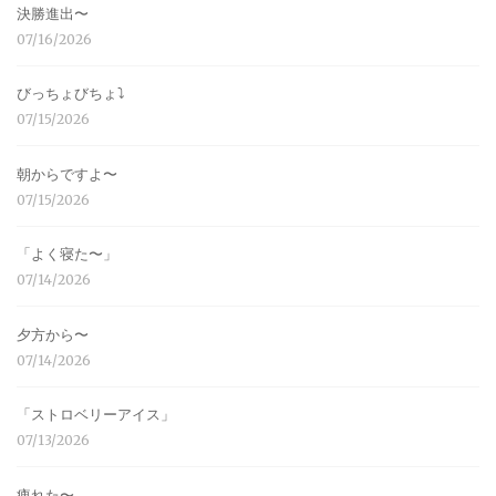
決勝進出〜
07/16/2026
びっちょびちょ⤵︎
07/15/2026
朝からですよ〜
07/15/2026
「よく寝た〜」
07/14/2026
夕方から〜
07/14/2026
「ストロベリーアイス」
07/13/2026
痺れた〜