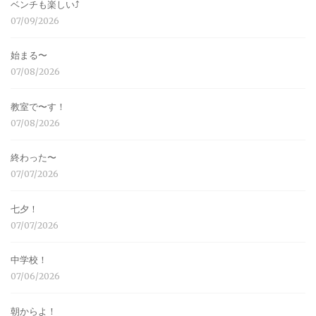
ベンチも楽しい⤴︎
07/09/2026
始まる〜
07/08/2026
教室で〜す！
07/08/2026
終わった〜
07/07/2026
七夕！
07/07/2026
中学校！
07/06/2026
朝からよ！