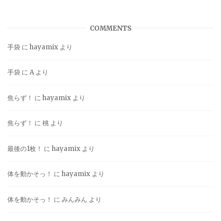
COMMENTS
手袋
に
hayamix
より
手袋
に
A
より
焦らず！
に
hayamix
より
焦らず！
に
桃
より
最後の1枚！
に
hayamix
より
体を動かそっ！
に
hayamix
より
体を動かそっ！
に
みんみん
より