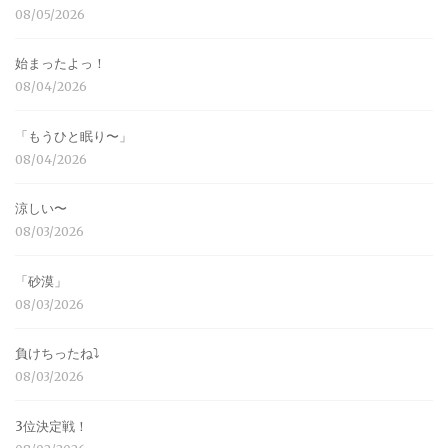
08/05/2026
始まったよっ！
08/04/2026
「もうひと眠り〜」
08/04/2026
涼しい〜
08/03/2026
「砂漠」
08/03/2026
負けちったね⤵︎
08/03/2026
3位決定戦！