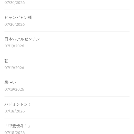
07/20/2026
ビャンビャン麺
07/20/2026
日本vsアルゼンチン
07/19/2026
朝
07/19/2026
暑〜い
07/19/2026
バドミントン！
07/18/2026
「甲斐優斗！」
07/18/2026