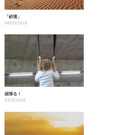
「砂漠」
08/03/2026
頑張る！
07/31/2026