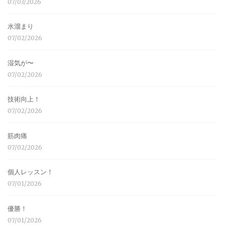
07/03/2026
水溜まり
07/02/2026
湿気が〜
07/02/2026
技術向上！
07/02/2026
筋肉痛
07/02/2026
個人レッスン！
07/01/2026
優勝！
07/01/2026