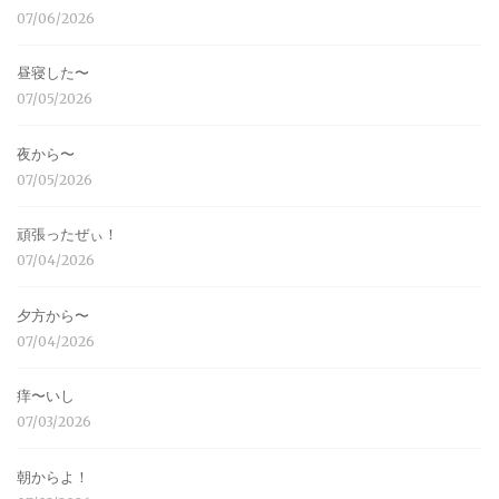
07/06/2026
昼寝した〜
07/05/2026
夜から〜
07/05/2026
頑張ったぜぃ！
07/04/2026
夕方から〜
07/04/2026
痒〜いし
07/03/2026
朝からよ！