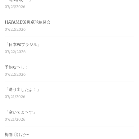
07/23/2026
HAYAMIX8月卓球練習会
07/22/2026
「日本vsブラジル」
07/22/2026
予約な〜し！
07/22/2026
「送り出したよ！」
07/21/2026
「空いてま〜す」
07/21/2026
梅雨明けだ〜