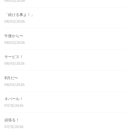
08/02/2026
「続ける事よ！」
08/02/2026
午後から〜
08/02/2026
サービス！
08/01/2026
8月だ〜
08/01/2026
ネパール！
07/31/2026
頑張る！
07/31/2026