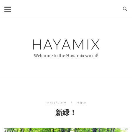
コ
ン
テ
ン
ツ
HAYAMIX
へ
ス
Welcome to the Hayamix world!
キ
ッ
プ
06/11/2019
POEM
新緑！