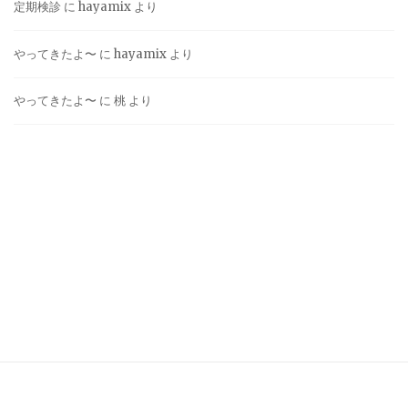
定期検診
に
hayamix
より
やってきたよ〜
に
hayamix
より
やってきたよ〜
に
桃
より