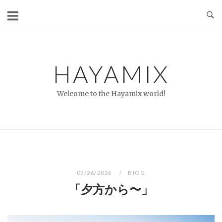
コ
ン
テ
ン
ツ
HAYAMIX
へ
ス
Welcome to the Hayamix world!
キ
ッ
プ
05/26/2026
BIOG
「夕方から〜」