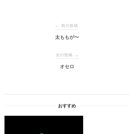
投
前の投稿
←
稿
太ももが〜
ナ
次の投稿
→
オセロ
ビ
ゲ
ー
おすすめ
シ
ョ