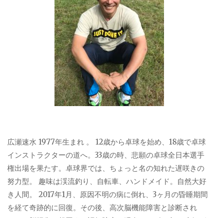
広瀬速水 1977年生まれ 。 12歳から卓球を始め、18歳で卓球
インストラクターの道へ。33歳の時、悲願の卓球全日本選手
権出場を果たす。卓球界では、ちょっと名の知れた遅咲きの
努力型。 趣味は渓流釣り、自転車、ハンドメイド。自然大好
き人間。 2017年1月、原因不明の病に倒れ、3ヶ月の昏睡期間
を経て奇跡的に回復。その後、高次脳機能障害と診断され