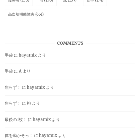
障害者
(275)
雨
(156)
風
(137)
食事
(174)
高次脳機能障害
(651)
COMMENTS
手袋
に
hayamix
より
手袋
に
A
より
焦らず！
に
hayamix
より
焦らず！
に
桃
より
最後の1枚！
に
hayamix
より
体を動かそっ！
に
hayamix
より