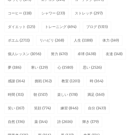
コーヒー
(118)
シャワー
(233)
ストレッチ
(297)
ダイエット
(125)
トレーニング
(494)
ブログ
(5315)
ポエム
(2711)
リハビリ
(268)
人生
(1188)
体力
(149)
個人レッスン
(1056)
努力
(470)
卓球
(1438)
友達
(148)
夢
(186)
寒い
(129)
心
(1580)
思い
(2526)
感謝
(164)
挑戦
(362)
教室
(1201)
時
(164)
時間
(311)
朝
(1517)
楽しい
(578)
満足
(160)
笑い
(167)
笑顔
(774)
練習
(846)
自分
(1433)
自然
(336)
薬
(144)
詩
(2616)
輝き
(179)