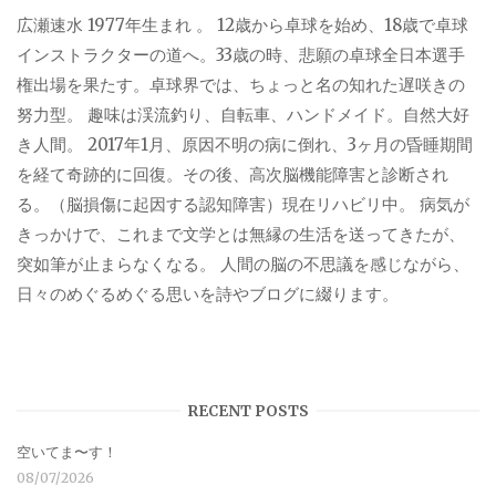
広瀬速水 1977年生まれ 。 12歳から卓球を始め、18歳で卓球
インストラクターの道へ。33歳の時、悲願の卓球全日本選手
権出場を果たす。卓球界では、ちょっと名の知れた遅咲きの
努力型。 趣味は渓流釣り、自転車、ハンドメイド。自然大好
き人間。 2017年1月、原因不明の病に倒れ、3ヶ月の昏睡期間
を経て奇跡的に回復。その後、高次脳機能障害と診断され
る。（脳損傷に起因する認知障害）現在リハビリ中。 病気が
きっかけで、これまで文学とは無縁の生活を送ってきたが、
突如筆が止まらなくなる。 人間の脳の不思議を感じながら、
日々のめぐるめぐる思いを詩やブログに綴ります。
RECENT POSTS
空いてま〜す！
08/07/2026