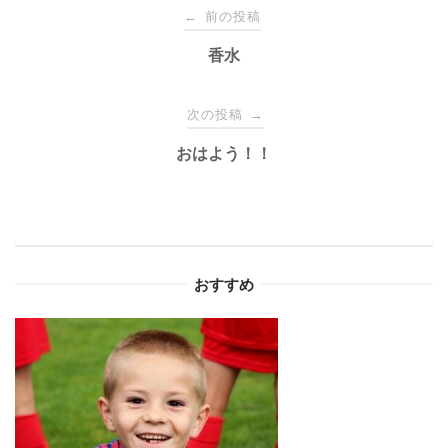
投
前の投稿
←
稿
香水
ナ
次の投稿
→
おはよう！！
ビ
ゲ
ー
おすすめ
シ
ョ
ン