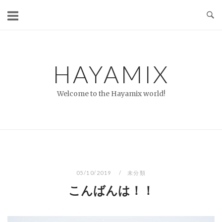
コ
ン
テ
ン
ツ
HAYAMIX
へ
ス
Welcome to the Hayamix world!
キ
ッ
プ
05/10/2019
未分類
こんばんは！！