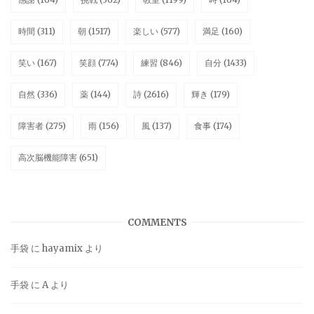
時間
(311)
朝
(1517)
楽しい
(577)
満足
(160)
笑い
(167)
笑顔
(774)
練習
(846)
自分
(1433)
自然
(336)
薬
(144)
詩
(2616)
輝き
(179)
障害者
(275)
雨
(156)
風
(137)
食事
(174)
高次脳機能障害
(651)
COMMENTS
手袋
に
hayamix
より
手袋
に
A
より