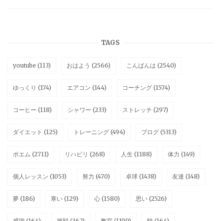
TAGS
youtube
(113)
おはよう
(2566)
こんばんは
(2540)
ゆっくり
(174)
エアコン
(144)
コーチング
(1574)
コーヒー
(118)
シャワー
(233)
ストレッチ
(297)
ダイエット
(125)
トレーニング
(494)
ブログ
(5313)
ポエム
(2711)
リハビリ
(268)
人生
(1188)
体力
(149)
個人レッスン
(1053)
努力
(470)
卓球
(1438)
友達
(148)
夢
(186)
寒い
(129)
心
(1580)
思い
(2526)
感謝
(164)
挑戦
(362)
教室
(1199)
時
(164)