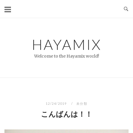
コ
ン
テ
ン
ツ
HAYAMIX
へ
ス
Welcome to the Hayamix world!
キ
ッ
プ
12/24/2019
未分類
こんばんは！！