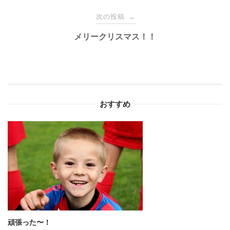
ナ
次の投稿
→
メリークリスマス！！
ビ
ゲ
ー
おすすめ
シ
ョ
ン
頑張った〜！