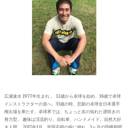
広瀬速水 1977年生まれ 。 12歳から卓球を始め、18歳で卓球
インストラクターの道へ。33歳の時、悲願の卓球全日本選手
権出場を果たす。卓球界では、ちょっと名の知れた遅咲きの
努力型。 趣味は渓流釣り、自転車、ハンドメイド。自然大好
き人間。 2017年1月、原因不明の病に倒れ、3ヶ月の昏睡期間