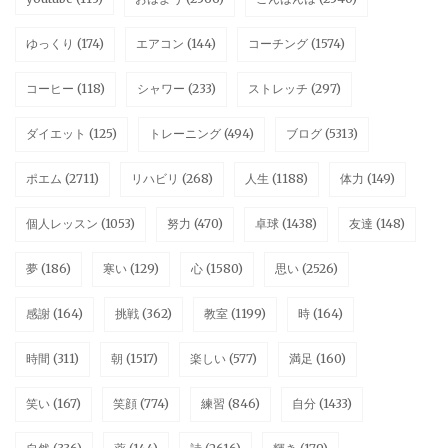
ゆっくり
(174)
エアコン
(144)
コーチング
(1574)
コーヒー
(118)
シャワー
(233)
ストレッチ
(297)
ダイエット
(125)
トレーニング
(494)
ブログ
(5313)
ポエム
(2711)
リハビリ
(268)
人生
(1188)
体力
(149)
個人レッスン
(1053)
努力
(470)
卓球
(1438)
友達
(148)
夢
(186)
寒い
(129)
心
(1580)
思い
(2526)
感謝
(164)
挑戦
(362)
教室
(1199)
時
(164)
時間
(311)
朝
(1517)
楽しい
(577)
満足
(160)
笑い
(167)
笑顔
(774)
練習
(846)
自分
(1433)