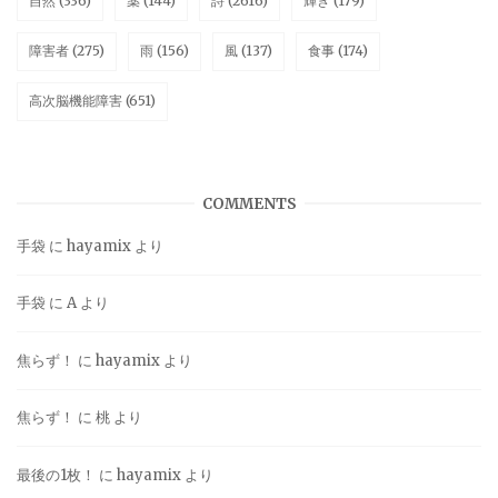
自然
(336)
薬
(144)
詩
(2616)
輝き
(179)
障害者
(275)
雨
(156)
風
(137)
食事
(174)
高次脳機能障害
(651)
COMMENTS
手袋
に
hayamix
より
手袋
に
A
より
焦らず！
に
hayamix
より
焦らず！
に
桃
より
最後の1枚！
に
hayamix
より