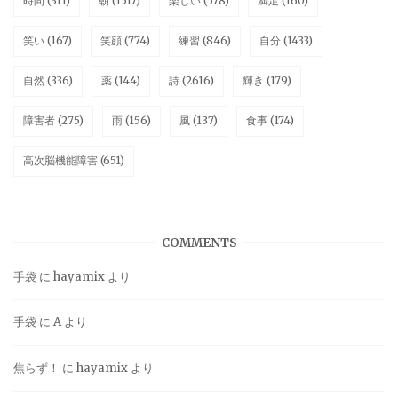
時間
(311)
朝
(1517)
楽しい
(578)
満足
(160)
笑い
(167)
笑顔
(774)
練習
(846)
自分
(1433)
自然
(336)
薬
(144)
詩
(2616)
輝き
(179)
障害者
(275)
雨
(156)
風
(137)
食事
(174)
高次脳機能障害
(651)
COMMENTS
手袋
に
hayamix
より
手袋
に
A
より
焦らず！
に
hayamix
より