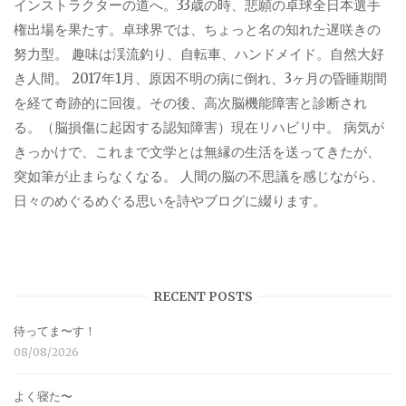
インストラクターの道へ。33歳の時、悲願の卓球全日本選手
権出場を果たす。卓球界では、ちょっと名の知れた遅咲きの
努力型。 趣味は渓流釣り、自転車、ハンドメイド。自然大好
き人間。 2017年1月、原因不明の病に倒れ、3ヶ月の昏睡期間
を経て奇跡的に回復。その後、高次脳機能障害と診断され
る。（脳損傷に起因する認知障害）現在リハビリ中。 病気が
きっかけで、これまで文学とは無縁の生活を送ってきたが、
突如筆が止まらなくなる。 人間の脳の不思議を感じながら、
日々のめぐるめぐる思いを詩やブログに綴ります。
RECENT POSTS
待ってま〜す！
08/08/2026
よく寝た〜