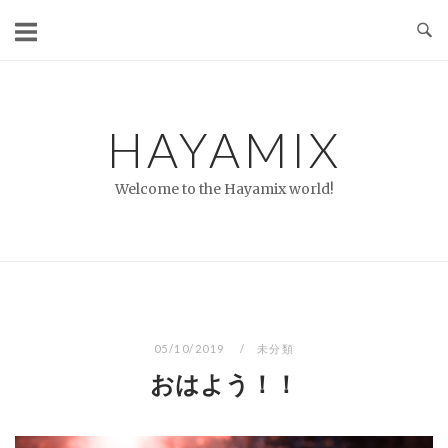
コ
ン
テ
ン
ツ
HAYAMIX
へ
ス
Welcome to the Hayamix world!
キ
ッ
プ
05/10/2019
未分類
おはよう！！