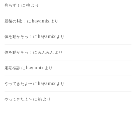
焦らず！
に
桃
より
最後の1枚！
に
hayamix
より
体を動かそっ！
に
hayamix
より
体を動かそっ！
に
みんみん
より
定期検診
に
hayamix
より
やってきたよ〜
に
hayamix
より
やってきたよ〜
に
桃
より