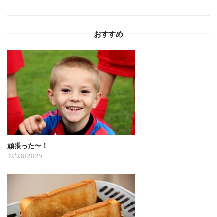
ゲ
ー
おすすめ
シ
ョ
ン
頑張った〜！
12/28/2025