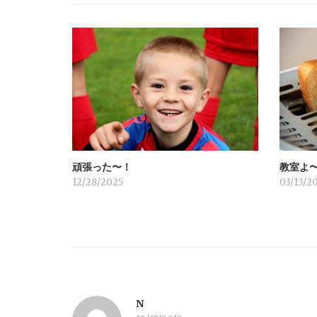
ゲ
ー
シ
ョ
頑張った〜！
教室よ
ン
12/28/2025
03/13/2
N