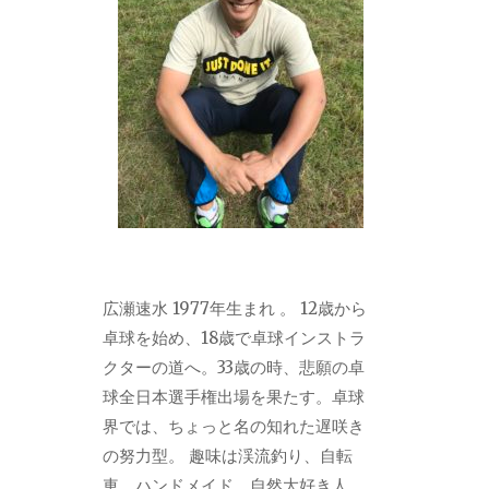
広瀬速水 1977年生まれ 。 12歳から
卓球を始め、18歳で卓球インストラ
クターの道へ。33歳の時、悲願の卓
球全日本選手権出場を果たす。卓球
界では、ちょっと名の知れた遅咲き
の努力型。 趣味は渓流釣り、自転
車、ハンドメイド。自然大好き人