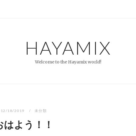
HAYAMIX
Welcome to the Hayamix world!
12/18/2019
未分類
おはよう！！