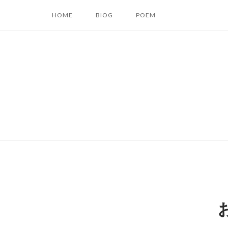
コ
HOME
BIOG
POEM
ン
テ
ン
ツ
へ
ス
キ
ッ
プ