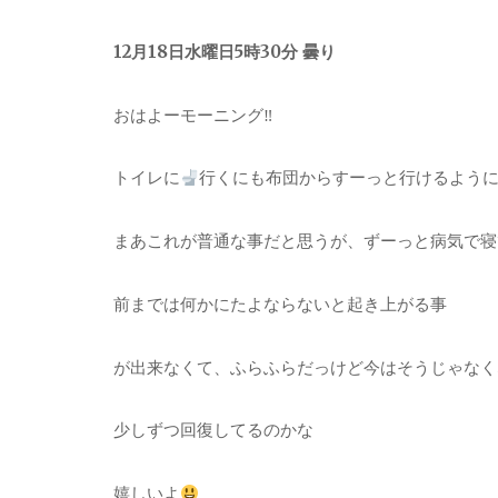
12月18日水曜日5時30分 曇り
おはよーモーニング‼︎
トイレに
行くにも布団からすーっと行けるよう
まあこれが普通な事だと思うが、ずーっと病気で寝
前までは何かにたよならないと起き上がる事
が出来なくて、ふらふらだっけど今はそうじゃなく
少しずつ回復してるのかな
嬉しいよ