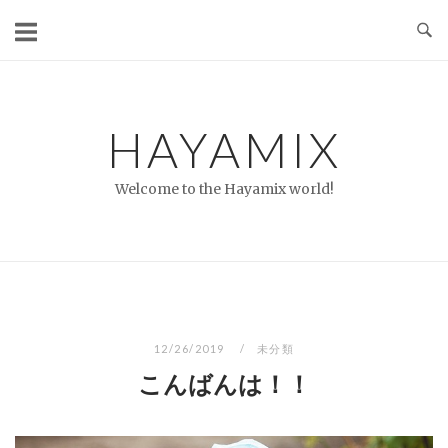
コ
ン
テ
ン
ツ
HAYAMIX
へ
ス
Welcome to the Hayamix world!
キ
ッ
プ
12/26/2019
未分類
こんばんは！！