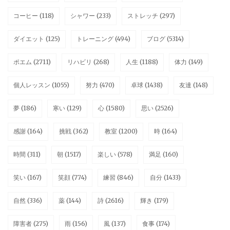
コーヒー
(118)
シャワー
(233)
ストレッチ
(297)
ダイエット
(125)
トレーニング
(494)
ブログ
(5314)
ポエム
(2711)
リハビリ
(268)
人生
(1188)
体力
(149)
個人レッスン
(1055)
努力
(470)
卓球
(1438)
友達
(148)
夢
(186)
寒い
(129)
心
(1580)
思い
(2526)
感謝
(164)
挑戦
(362)
教室
(1200)
時
(164)
時間
(311)
朝
(1517)
楽しい
(578)
満足
(160)
笑い
(167)
笑顔
(774)
練習
(846)
自分
(1433)
自然
(336)
薬
(144)
詩
(2616)
輝き
(179)
障害者
(275)
雨
(156)
風
(137)
食事
(174)