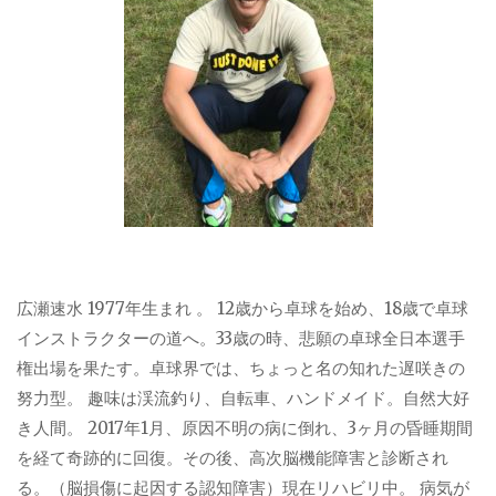
広瀬速水 1977年生まれ 。 12歳から卓球を始め、18歳で卓球
インストラクターの道へ。33歳の時、悲願の卓球全日本選手
権出場を果たす。卓球界では、ちょっと名の知れた遅咲きの
努力型。 趣味は渓流釣り、自転車、ハンドメイド。自然大好
き人間。 2017年1月、原因不明の病に倒れ、3ヶ月の昏睡期間
を経て奇跡的に回復。その後、高次脳機能障害と診断され
る。（脳損傷に起因する認知障害）現在リハビリ中。 病気が