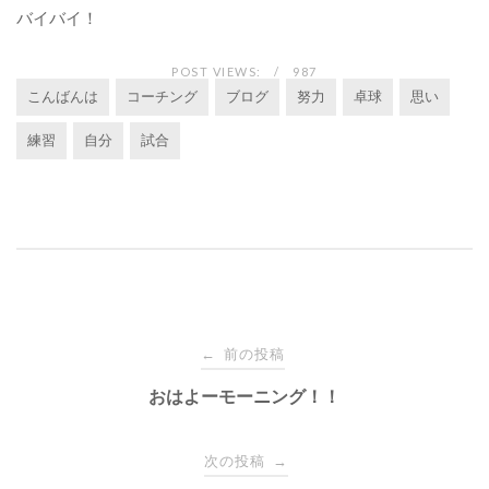
バイバイ！
POST VIEWS:
987
こんばんは
コーチング
ブログ
努力
卓球
思い
練習
自分
試合
投
前の投稿
←
稿
おはよーモーニング！！
ナ
次の投稿
→