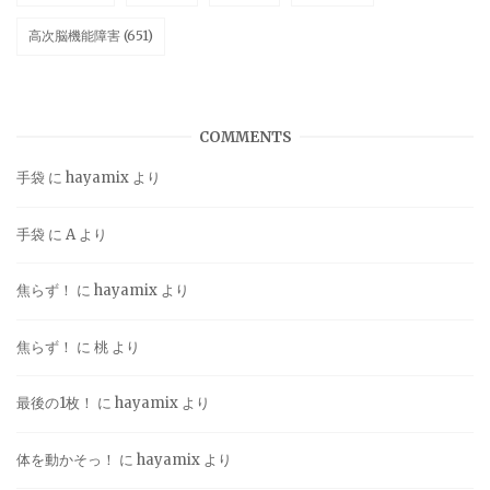
高次脳機能障害
(651)
COMMENTS
手袋
に
hayamix
より
手袋
に
A
より
焦らず！
に
hayamix
より
焦らず！
に
桃
より
最後の1枚！
に
hayamix
より
体を動かそっ！
に
hayamix
より