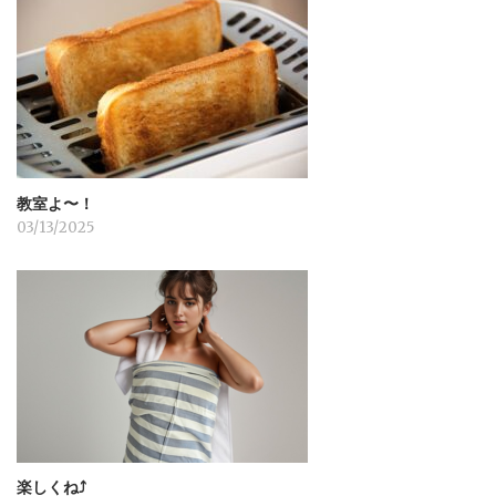
教室よ〜！
03/13/2025
楽しくね⤴︎