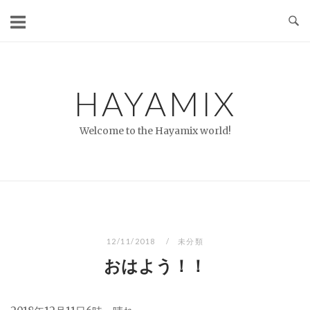
コ
ン
テ
ン
ツ
HAYAMIX
へ
ス
Welcome to the Hayamix world!
キ
ッ
プ
12/11/2018
未分類
おはよう！！