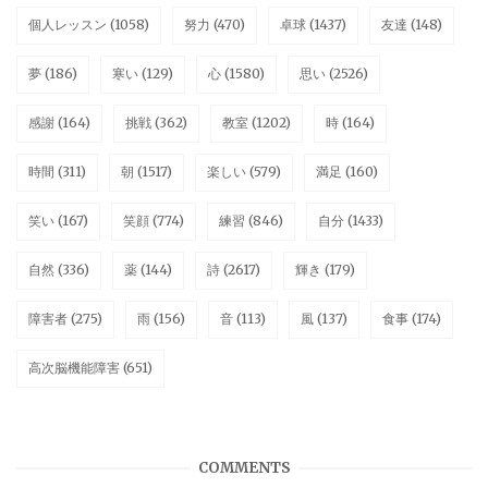
個人レッスン
(1058)
努力
(470)
卓球
(1437)
友達
(148)
夢
(186)
寒い
(129)
心
(1580)
思い
(2526)
感謝
(164)
挑戦
(362)
教室
(1202)
時
(164)
時間
(311)
朝
(1517)
楽しい
(579)
満足
(160)
笑い
(167)
笑顔
(774)
練習
(846)
自分
(1433)
自然
(336)
薬
(144)
詩
(2617)
輝き
(179)
障害者
(275)
雨
(156)
音
(113)
風
(137)
食事
(174)
高次脳機能障害
(651)
COMMENTS