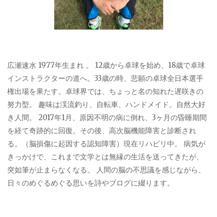
広瀬速水 1977年生まれ 。 12歳から卓球を始め、18歳で卓球
インストラクターの道へ。33歳の時、悲願の卓球全日本選手
権出場を果たす。卓球界では、ちょっと名の知れた遅咲きの
努力型。 趣味は渓流釣り、自転車、ハンドメイド。自然大好
き人間。 2017年1月、原因不明の病に倒れ、3ヶ月の昏睡期間
を経て奇跡的に回復。その後、高次脳機能障害と診断され
る。（脳損傷に起因する認知障害）現在リハビリ中。 病気が
きっかけで、これまで文学とは無縁の生活を送ってきたが、
突如筆が止まらなくなる。 人間の脳の不思議を感じながら、
日々のめぐるめぐる思いを詩やブログに綴ります。