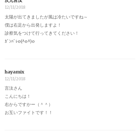
次元言汰
12/11/2018
太陽が出てきましたが風は冷たいですね～
僕は右足から出発しますよ！
診察気をつけて行ってきてください！
ｶﾞﾝﾊﾞﾚo(^o^)o
hayamix
12/11/2018
言汰さん
こんにちは！
右からですかー（＾＾）
お互いファイトです！！