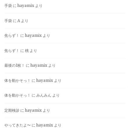
手袋
に
hayamix
より
手袋
に
A
より
焦らず！
に
hayamix
より
焦らず！
に
桃
より
最後の1枚！
に
hayamix
より
体を動かそっ！
に
hayamix
より
体を動かそっ！
に
みんみん
より
定期検診
に
hayamix
より
やってきたよ〜
に
hayamix
より