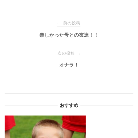
投
前の投稿
←
稿
楽しかった母との友達！！
ナ
次の投稿
→
オナラ！
ビ
ゲ
ー
おすすめ
シ
ョ