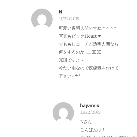
N
11/22/2019
可愛い透明人間ですね *＾＾*
写真もビックHeart ‪‪❤︎‬
でももしコーチが透明人間なら
何をするのか……笑⃝笑⃝
冗談ですよ～
冷たい雨なので夜練気を付けて
下さい⋆̩☂︎*̣̩
hayamix
11/22/2019
Nさん
こんばんは！