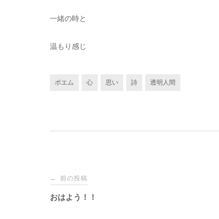
一緒の時と
温もり感じ
ポエム
心
思い
詩
透明人間
投
前の投稿
←
稿
おはよう！！