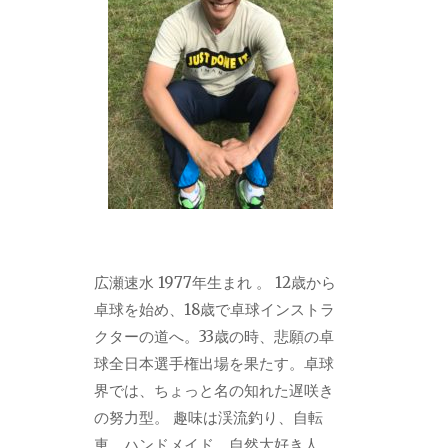
広瀬速水 1977年生まれ 。 12歳から
卓球を始め、18歳で卓球インストラ
クターの道へ。33歳の時、悲願の卓
球全日本選手権出場を果たす。卓球
界では、ちょっと名の知れた遅咲き
の努力型。 趣味は渓流釣り、自転
車、ハンドメイド。自然大好き人