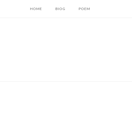
コ
HOME
BIOG
POEM
ン
テ
ン
ツ
へ
ス
キ
ッ
プ