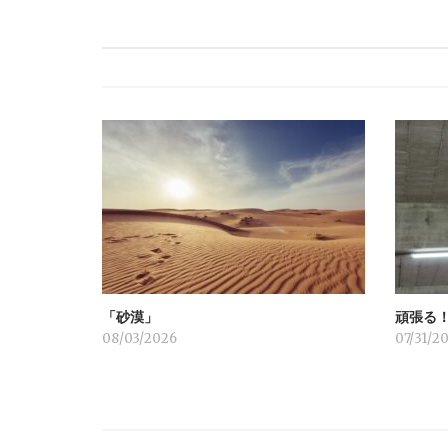
ナ
ビ
ゲ
ー
シ
ョ
「砂漠」
頑張る
ン
08/03/2026
07/31/2