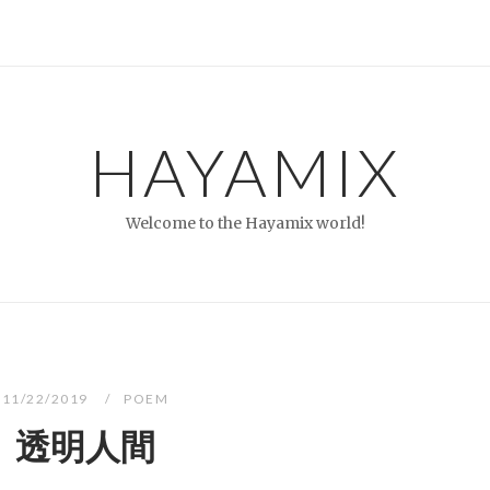
HAYAMIX
Welcome to the Hayamix world!
11/22/2019
POEM
透明人間