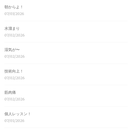
朝からよ！
07/03/2026
水溜まり
07/02/2026
湿気が〜
07/02/2026
技術向上！
07/02/2026
筋肉痛
07/02/2026
個人レッスン！
07/01/2026