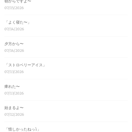
朝からですよ〜
07/15/2026
「よく寝た〜」
07/14/2026
夕方から〜
07/14/2026
「ストロベリーアイス」
07/13/2026
痺れた〜
07/13/2026
始まるよ〜
07/12/2026
「惜しかったねっ⤵︎」