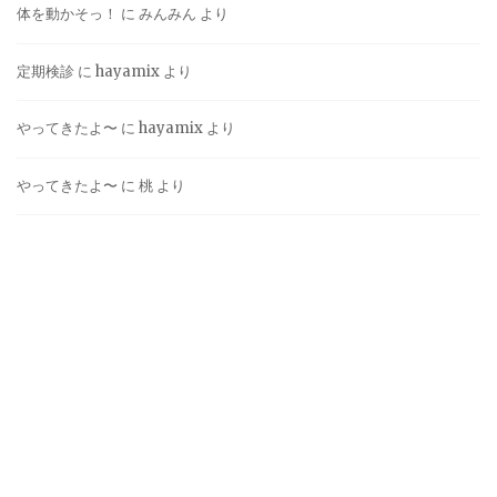
体を動かそっ！
に
みんみん
より
定期検診
に
hayamix
より
やってきたよ〜
に
hayamix
より
やってきたよ〜
に
桃
より