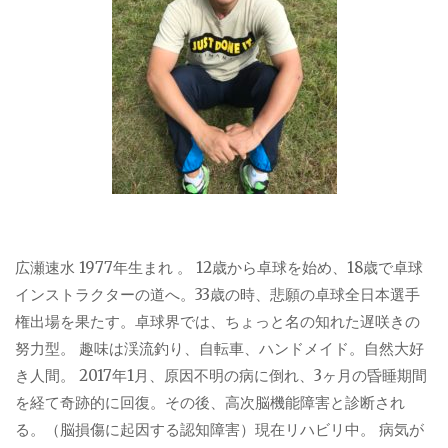
広瀬速水 1977年生まれ 。 12歳から卓球を始め、18歳で卓球
インストラクターの道へ。33歳の時、悲願の卓球全日本選手
権出場を果たす。卓球界では、ちょっと名の知れた遅咲きの
努力型。 趣味は渓流釣り、自転車、ハンドメイド。自然大好
き人間。 2017年1月、原因不明の病に倒れ、3ヶ月の昏睡期間
を経て奇跡的に回復。その後、高次脳機能障害と診断され
る。（脳損傷に起因する認知障害）現在リハビリ中。 病気が