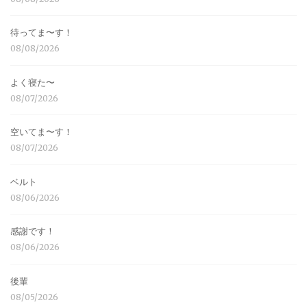
待ってま〜す！
08/08/2026
よく寝た〜
08/07/2026
空いてま〜す！
08/07/2026
ベルト
08/06/2026
感謝です！
08/06/2026
後輩
08/05/2026