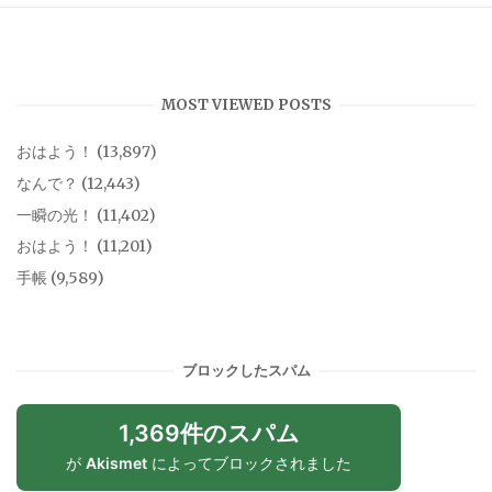
MOST VIEWED POSTS
おはよう！
(13,897)
なんで？
(12,443)
一瞬の光！
(11,402)
おはよう！
(11,201)
手帳
(9,589)
ブロックしたスパム
1,369件のスパム
が
Akismet
によってブロックされました