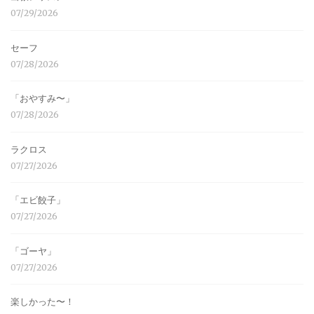
07/29/2026
セーフ
07/28/2026
「おやすみ〜」
07/28/2026
ラクロス
07/27/2026
「エビ餃子」
07/27/2026
「ゴーヤ」
07/27/2026
楽しかった〜！