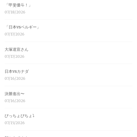
「甲斐優斗！」
07/18/2026
「日本vsベルギー」
07/17/2026
大塚達宣さん
07/17/2026
日本vsカナダ
07/16/2026
決勝進出〜
07/16/2026
びっちょびちょ⤵︎
07/15/2026