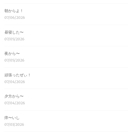
朝からよ！
07/06/2026
昼寝した〜
07/05/2026
夜から〜
07/05/2026
頑張ったぜぃ！
07/04/2026
夕方から〜
07/04/2026
痒〜いし
07/03/2026