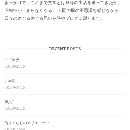
きっかけで、これまで文学とは無縁の生活を送ってきたが、
突如筆が止まらなくなる。 人間の脳の不思議を感じながら、
日々のめぐるめぐる思いを詩やブログに綴ります。
RECENT POSTS
「ご夫妻」
08/09/2026
古本屋
08/09/2026
満員⤴︎
08/09/2026
借りぐらしのアリエッティ
08/08/2026