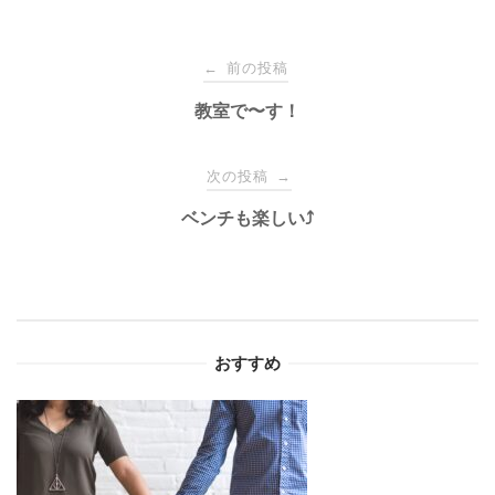
投
前の投稿
←
稿
教室で〜す！
ナ
次の投稿
→
ベンチも楽しい⤴︎
ビ
ゲ
ー
おすすめ
シ
ョ