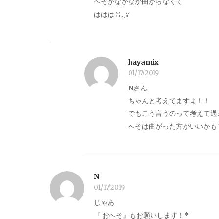
へそがなかなか曲がらなくて
ははは ꈍ .̮ ꈍ
hayamix
01/17/2019
Nさん
ちゃんと考えてますよ！！
でもこう言うのって考えて過
へそは曲がった方がいいかも
N
01/17/2019
じゃあ
『 おへそ』もお願いします！*