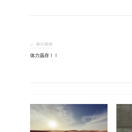
投
前の投稿
←
稿
体力温存！！
ナ
ビ
ゲ
ー