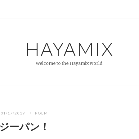
HAYAMIX
Welcome to the Hayamix world!
01/17/2019
POEM
ジーパン！