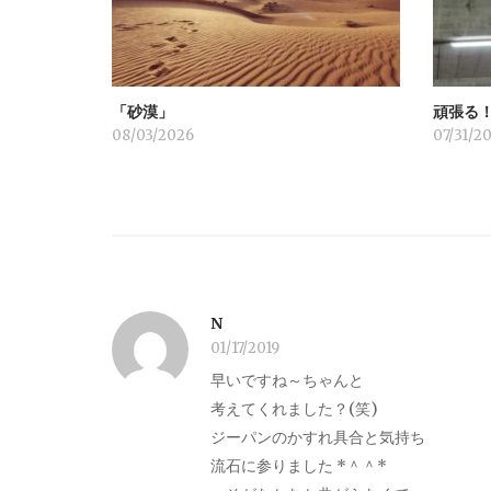
シ
ョ
「砂漠」
頑張る
ン
08/03/2026
07/31/2
N
01/17/2019
早いですね～ちゃんと
考えてくれました？(笑)
ジーパンのかすれ具合と気持ち
流石に参りました *＾＾*