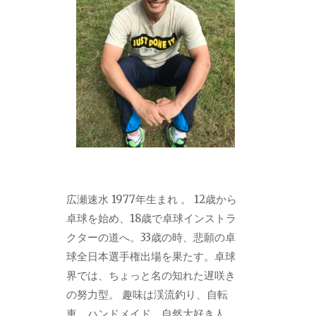
広瀬速水 1977年生まれ 。 12歳から
卓球を始め、18歳で卓球インストラ
クターの道へ。33歳の時、悲願の卓
球全日本選手権出場を果たす。卓球
界では、ちょっと名の知れた遅咲き
の努力型。 趣味は渓流釣り、自転
車、ハンドメイド。自然大好き人