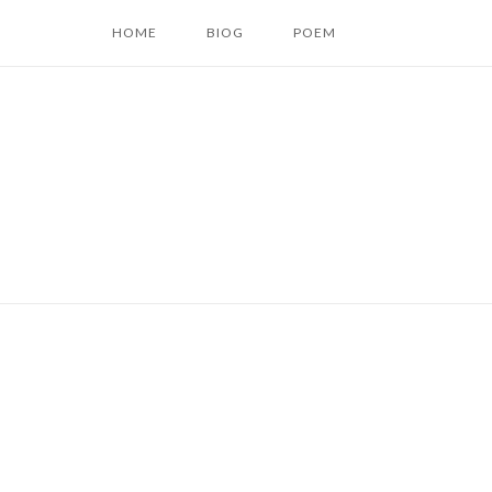
コ
HOME
BIOG
POEM
ン
テ
ン
ツ
へ
ス
キ
ッ
プ