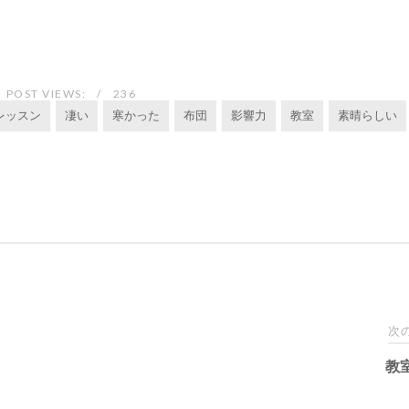
POST VIEWS:
236
レッスン
凄い
寒かった
布団
影響力
教室
素晴らしい
次
教