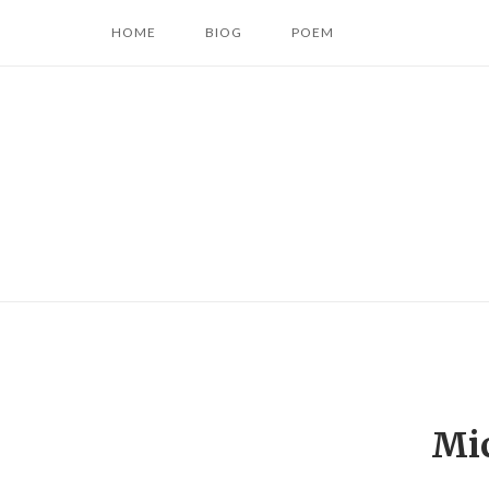
コ
HOME
BIOG
POEM
ン
テ
ン
ツ
へ
ス
キ
ッ
プ
Mic