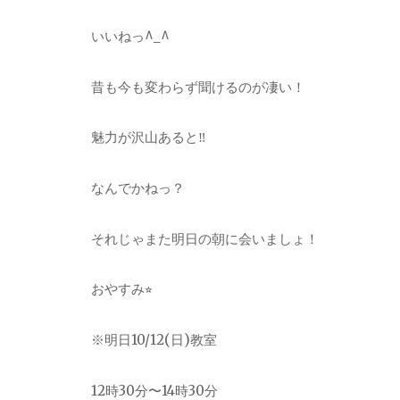
いいねっ
^_^
昔も今も変わらず聞けるのが凄い！
魅力が沢山あると
‼︎
なんでかねっ？
それじゃまた明日の朝に会いましょ！
おやすみ
⭐︎
※
明日
10/12(
日
)
教室
12
時
30
分〜
14
時
30
分