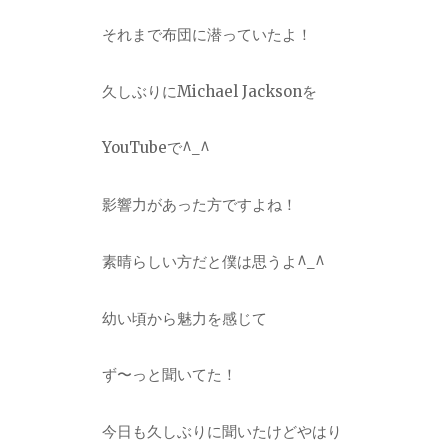
それまで布団に潜っていたよ！
久しぶりに
Michael Jackson
を
YouTube
で
^_^
影響力があった方ですよね！
素晴らしい方だと僕は思うよ
^_^
幼い頃から魅力を感じて
ず〜っと聞いてた！
今日も久しぶりに聞いたけどやはり