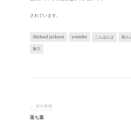
されています。
Michael Jackson
youtube
こんばんは
個人
魅力
投
前の投稿
←
稿
落ち葉