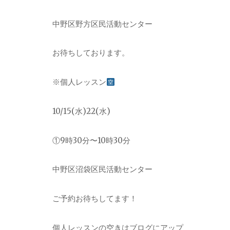
中野区野方区民活動センター
お待ちしております。
※
個人レッスン
10/15(
水
)22(
水
)
①
9
時
30
分〜
10
時
30
分
中野区沼袋区民活動センター
ご予約お待ちしてます！
個人レッスンの空きはブログにアップ