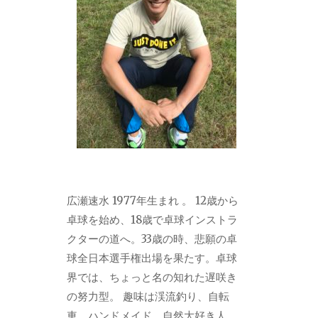
広瀬速水 1977年生まれ 。 12歳から
卓球を始め、18歳で卓球インストラ
クターの道へ。33歳の時、悲願の卓
球全日本選手権出場を果たす。卓球
界では、ちょっと名の知れた遅咲き
の努力型。 趣味は渓流釣り、自転
車、ハンドメイド。自然大好き人