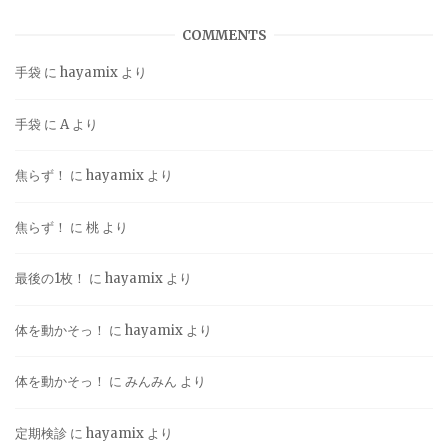
COMMENTS
手袋
に
hayamix
より
手袋
に
A
より
焦らず！
に
hayamix
より
焦らず！
に
桃
より
最後の1枚！
に
hayamix
より
体を動かそっ！
に
hayamix
より
体を動かそっ！
に
みんみん
より
定期検診
に
hayamix
より