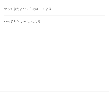
やってきたよ〜
に
hayamix
より
やってきたよ〜
に
桃
より