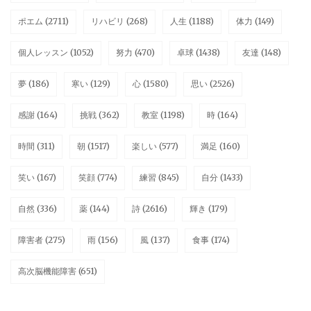
ポエム
(2711)
リハビリ
(268)
人生
(1188)
体力
(149)
個人レッスン
(1052)
努力
(470)
卓球
(1438)
友達
(148)
夢
(186)
寒い
(129)
心
(1580)
思い
(2526)
感謝
(164)
挑戦
(362)
教室
(1198)
時
(164)
時間
(311)
朝
(1517)
楽しい
(577)
満足
(160)
笑い
(167)
笑顔
(774)
練習
(845)
自分
(1433)
自然
(336)
薬
(144)
詩
(2616)
輝き
(179)
障害者
(275)
雨
(156)
風
(137)
食事
(174)
高次脳機能障害
(651)