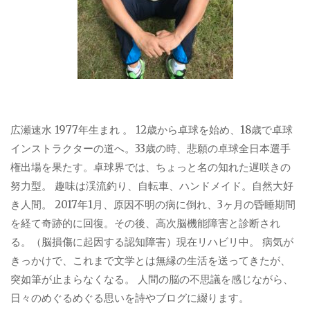
広瀬速水 1977年生まれ 。 12歳から卓球を始め、18歳で卓球
インストラクターの道へ。33歳の時、悲願の卓球全日本選手
権出場を果たす。卓球界では、ちょっと名の知れた遅咲きの
努力型。 趣味は渓流釣り、自転車、ハンドメイド。自然大好
き人間。 2017年1月、原因不明の病に倒れ、3ヶ月の昏睡期間
を経て奇跡的に回復。その後、高次脳機能障害と診断され
る。（脳損傷に起因する認知障害）現在リハビリ中。 病気が
きっかけで、これまで文学とは無縁の生活を送ってきたが、
突如筆が止まらなくなる。 人間の脳の不思議を感じながら、
日々のめぐるめぐる思いを詩やブログに綴ります。