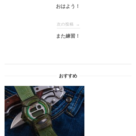
稿
おはよう！
ナ
次の投稿
→
また練習！
ビ
ゲ
ー
おすすめ
シ
ョ
ン