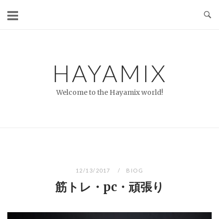
コ
ン
テ
ン
ツ
HAYAMIX
へ
ス
Welcome to the Hayamix world!
キ
ッ
プ
12/13/2017
BIOG
筋トレ・pc・頑張り