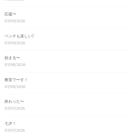
応援〜
07/09/2026
ベンチも楽しい⤴︎
07/09/2026
始まる〜
07/08/2026
教室で〜す！
07/08/2026
終わった〜
07/07/2026
七夕！
07/07/2026