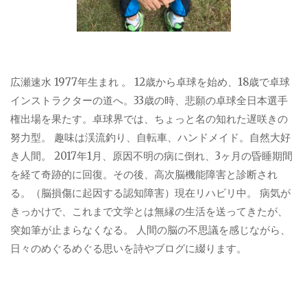
広瀬速水 1977年生まれ 。 12歳から卓球を始め、18歳で卓球
インストラクターの道へ。33歳の時、悲願の卓球全日本選手
権出場を果たす。卓球界では、ちょっと名の知れた遅咲きの
努力型。 趣味は渓流釣り、自転車、ハンドメイド。自然大好
き人間。 2017年1月、原因不明の病に倒れ、3ヶ月の昏睡期間
を経て奇跡的に回復。その後、高次脳機能障害と診断され
る。（脳損傷に起因する認知障害）現在リハビリ中。 病気が
きっかけで、これまで文学とは無縁の生活を送ってきたが、
突如筆が止まらなくなる。 人間の脳の不思議を感じながら、
日々のめぐるめぐる思いを詩やブログに綴ります。