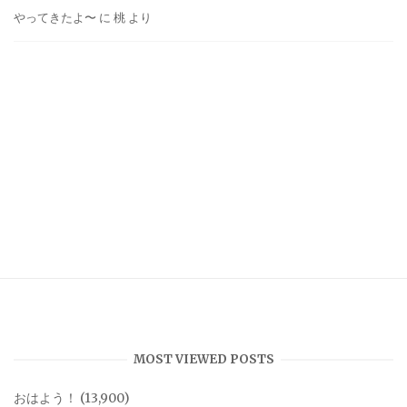
やってきたよ〜
に
桃
より
MOST VIEWED POSTS
おはよう！
(13,900)