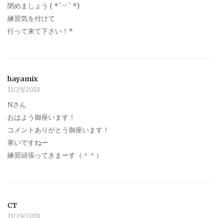
閉めましょう ( *´﹀` *)
練習気を付けて
行って来て下さい！*
hayamix
11/29/2018
Nさん
おはよう御座います！
コメントありがとう御座います！
寒いですねー
練習頑張ってきまーす（＾＾）
CT
11/29/2018