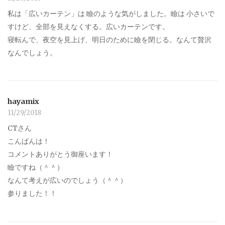
私は「広いカーテン」は 瞼のような気がしました。瞼は 小さいで
すけど、全部を見えなくする。広いカーテンです。
寝転んで、夜空を見上げ、明日のために瞼を閉じる。なんて贅沢
なんでしょう。
hayamix
11/29/2018
CTさん
こんばんは！
コメントありがとう御座います！
瞼ですね（＾＾）
なんて考えが広いのでしょう（＾＾）
参りました！！