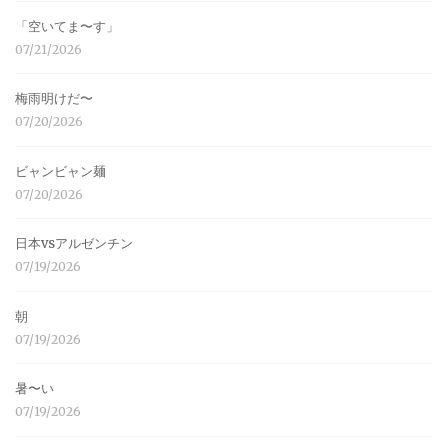
「空いてま〜す」
07/21/2026
梅雨明けだ〜
07/20/2026
ビャンビャン麺
07/20/2026
日本vsアルゼンチン
07/19/2026
朝
07/19/2026
暑〜い
07/19/2026