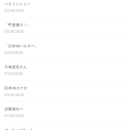
バドミントン！
07/18/2026
「甲斐優斗！」
07/18/2026
「日本vsベルギー」
07/17/2026
大塚達宣さん
07/17/2026
日本vsカナダ
07/16/2026
決勝進出〜
07/16/2026