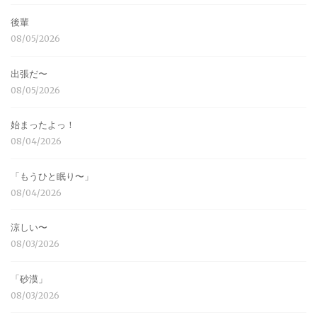
後輩
08/05/2026
出張だ〜
08/05/2026
始まったよっ！
08/04/2026
「もうひと眠り〜」
08/04/2026
涼しい〜
08/03/2026
「砂漠」
08/03/2026