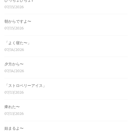
びっちょびちょ⤵︎
07/15/2026
朝からですよ〜
07/15/2026
「よく寝た〜」
07/14/2026
夕方から〜
07/14/2026
「ストロベリーアイス」
07/13/2026
痺れた〜
07/13/2026
始まるよ〜