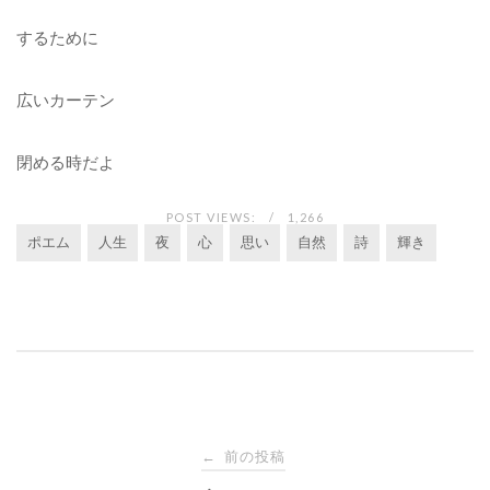
するために
広いカーテン
閉める時だよ
POST VIEWS:
1,266
ポエム
人生
夜
心
思い
自然
詩
輝き
投
前の投稿
←