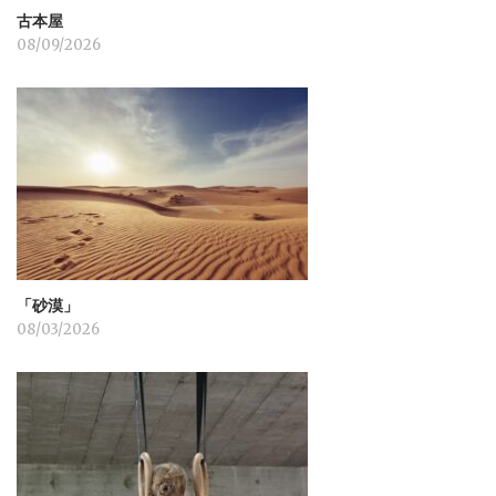
古本屋
08/09/2026
「砂漠」
08/03/2026