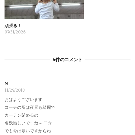
頑張る！
07/31/2026
4件のコメント
N
11/29/2018
おはようございます
コーチの所は夜景も綺麗で
カーテン閉めるの
名残惜しいですね～ ⌒☆
でも今は寒いですからね