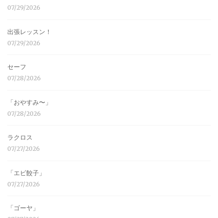
07/29/2026
出張レッスン！
07/29/2026
セーフ
07/28/2026
「おやすみ〜」
07/28/2026
ラクロス
07/27/2026
「エビ餃子」
07/27/2026
「ゴーヤ」