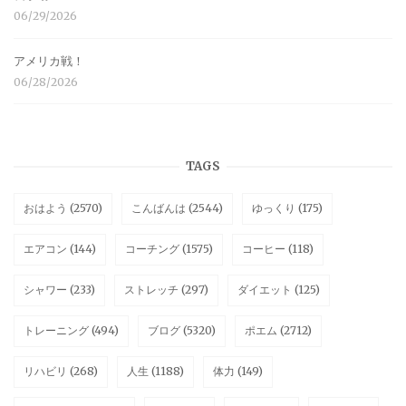
06/29/2026
アメリカ戦！
06/28/2026
TAGS
おはよう
(2570)
こんばんは
(2544)
ゆっくり
(175)
エアコン
(144)
コーチング
(1575)
コーヒー
(118)
シャワー
(233)
ストレッチ
(297)
ダイエット
(125)
トレーニング
(494)
ブログ
(5320)
ポエム
(2712)
リハビリ
(268)
人生
(1188)
体力
(149)