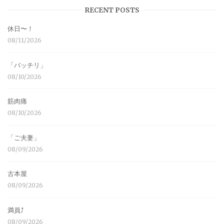
RECENT POSTS
休日〜！
08/11/2026
「バッチリ」
08/10/2026
筋肉痛
08/10/2026
「ご夫妻」
08/09/2026
古本屋
08/09/2026
満員⤴︎
08/09/2026