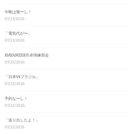
今晩は無〜し！
07/23/2026
「電気代が〜」
07/23/2026
HAYAMIX8月卓球練習会
07/22/2026
「日本vsブラジル」
07/22/2026
予約な〜し！
07/22/2026
「送り出したよ！」
07/21/2026