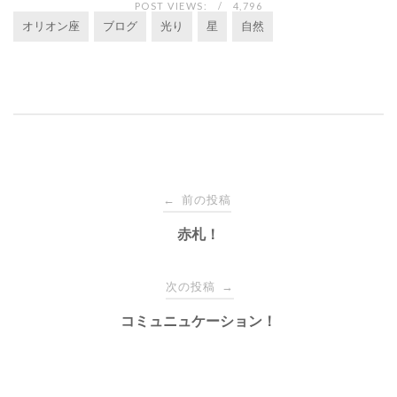
POST VIEWS:
4,796
オリオン座
ブログ
光り
星
自然
投
前の投稿
←
稿
赤札！
ナ
次の投稿
→
コミュニュケーション！
ビ
ゲ