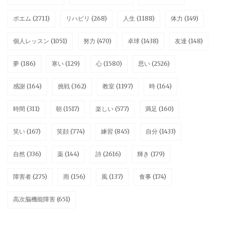
ポエム
(2711)
リハビリ
(268)
人生
(1188)
体力
(149)
個人レッスン
(1051)
努力
(470)
卓球
(1438)
友達
(148)
夢
(186)
寒い
(129)
心
(1580)
思い
(2526)
感謝
(164)
挑戦
(362)
教室
(1197)
時
(164)
時間
(311)
朝
(1517)
楽しい
(577)
満足
(160)
笑い
(167)
笑顔
(774)
練習
(845)
自分
(1433)
自然
(336)
薬
(144)
詩
(2616)
輝き
(179)
障害者
(275)
雨
(156)
風
(137)
食事
(174)
高次脳機能障害
(651)