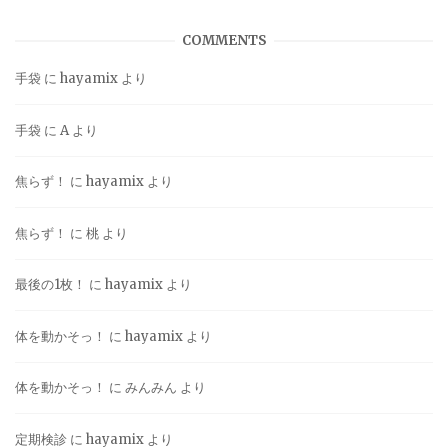
COMMENTS
手袋
に
hayamix
より
手袋
に
A
より
焦らず！
に
hayamix
より
焦らず！
に
桃
より
最後の1枚！
に
hayamix
より
体を動かそっ！
に
hayamix
より
体を動かそっ！
に
みんみん
より
定期検診
に
hayamix
より