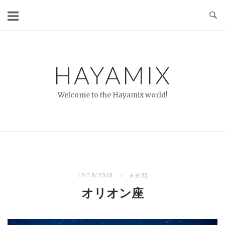
コ
ン
テ
ン
ツ
HAYAMIX
へ
ス
Welcome to the Hayamix world!
キ
ッ
プ
12/18/2018
未分類
オリオン座