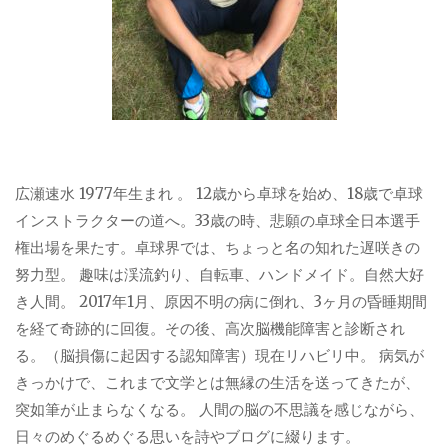
広瀬速水 1977年生まれ 。 12歳から卓球を始め、18歳で卓球
インストラクターの道へ。33歳の時、悲願の卓球全日本選手
権出場を果たす。卓球界では、ちょっと名の知れた遅咲きの
努力型。 趣味は渓流釣り、自転車、ハンドメイド。自然大好
き人間。 2017年1月、原因不明の病に倒れ、3ヶ月の昏睡期間
を経て奇跡的に回復。その後、高次脳機能障害と診断され
る。（脳損傷に起因する認知障害）現在リハビリ中。 病気が
きっかけで、これまで文学とは無縁の生活を送ってきたが、
突如筆が止まらなくなる。 人間の脳の不思議を感じながら、
日々のめぐるめぐる思いを詩やブログに綴ります。