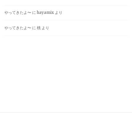
やってきたよ〜
に
hayamix
より
やってきたよ〜
に
桃
より