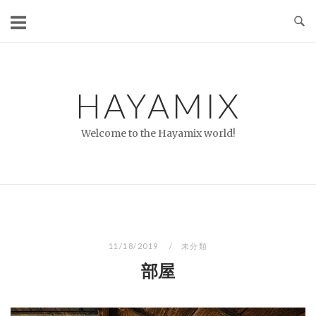
コ
ン
テ
ン
ツ
HAYAMIX
へ
ス
Welcome to the Hayamix world!
キ
ッ
プ
11/18/2019
未分類
部屋