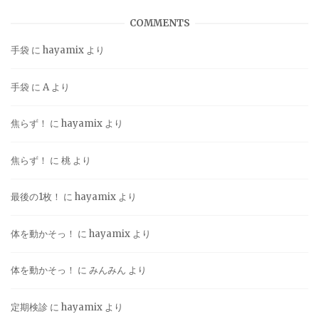
COMMENTS
手袋
に
hayamix
より
手袋
に
A
より
焦らず！
に
hayamix
より
焦らず！
に
桃
より
最後の1枚！
に
hayamix
より
体を動かそっ！
に
hayamix
より
体を動かそっ！
に
みんみん
より
定期検診
に
hayamix
より