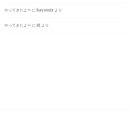
やってきたよ〜
に
hayamix
より
やってきたよ〜
に
桃
より