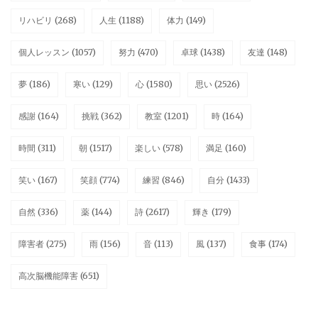
リハビリ
(268)
人生
(1188)
体力
(149)
個人レッスン
(1057)
努力
(470)
卓球
(1438)
友達
(148)
夢
(186)
寒い
(129)
心
(1580)
思い
(2526)
感謝
(164)
挑戦
(362)
教室
(1201)
時
(164)
時間
(311)
朝
(1517)
楽しい
(578)
満足
(160)
笑い
(167)
笑顔
(774)
練習
(846)
自分
(1433)
自然
(336)
薬
(144)
詩
(2617)
輝き
(179)
障害者
(275)
雨
(156)
音
(113)
風
(137)
食事
(174)
高次脳機能障害
(651)