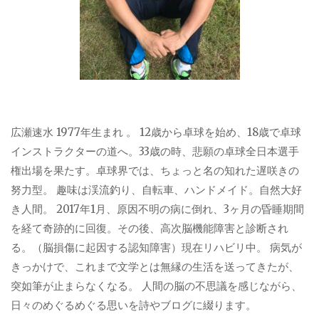
広瀬速水 1977年生まれ 。 12歳から卓球を始め、18歳で卓球
インストラクターの道へ。33歳の時、悲願の卓球全日本選手
権出場を果たす。卓球界では、ちょっと名の知れた遅咲きの
努力型。 趣味は渓流釣り、自転車、ハンドメイド。自然大好
き人間。 2017年1月、原因不明の病に倒れ、3ヶ月の昏睡期間
を経て奇跡的に回復。その後、高次脳機能障害と診断され
る。（脳損傷に起因する認知障害）現在リハビリ中。 病気が
きっかけで、これまで文学とは無縁の生活を送ってきたが、
突如筆が止まらなくなる。 人間の脳の不思議を感じながら、
日々のめぐるめぐる思いを詩やブログに綴ります。