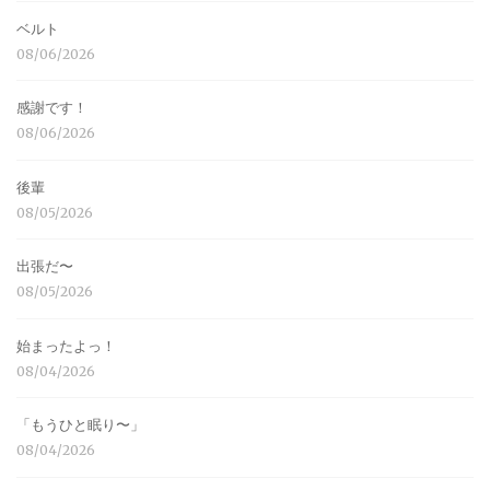
ベルト
08/06/2026
感謝です！
08/06/2026
後輩
08/05/2026
出張だ〜
08/05/2026
始まったよっ！
08/04/2026
「もうひと眠り〜」
08/04/2026