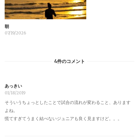
朝
07/19/2026
4件のコメント
あっきい
01/18/2019
そういうちょっとしたことで試合の流れが変わること、あります
よね。
慌てすぎてうまく結べないジュニアも良く見ますけど。。。