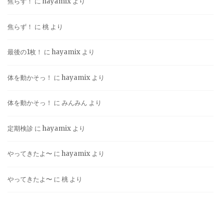
焦らず！
に
hayamix
より
焦らず！
に
桃
より
最後の1枚！
に
hayamix
より
体を動かそっ！
に
hayamix
より
体を動かそっ！
に
みんみん
より
定期検診
に
hayamix
より
やってきたよ〜
に
hayamix
より
やってきたよ〜
に
桃
より