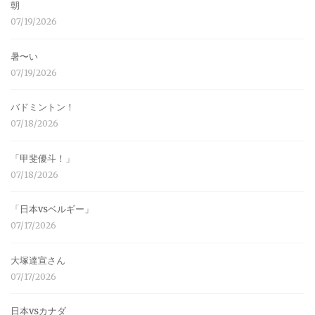
朝
07/19/2026
暑〜い
07/19/2026
バドミントン！
07/18/2026
「甲斐優斗！」
07/18/2026
「日本vsベルギー」
07/17/2026
大塚達宣さん
07/17/2026
日本vsカナダ