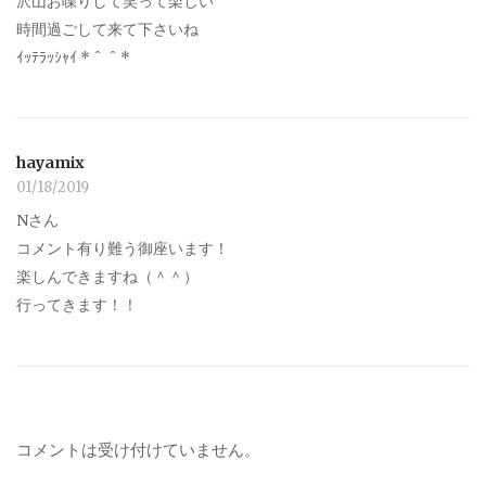
沢山お喋りして笑って楽しい
時間過ごして来て下さいね
ｲｯﾃﾗｯｼｬｲ *＾＾*
hayamix
01/18/2019
Nさん
コメント有り難う御座います！
楽しんできますね（＾＾）
行ってきます！！
コメントは受け付けていません。