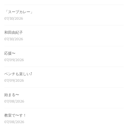
「スープカレー」
07/10/2026
和田由紀子
07/10/2026
応援〜
07/09/2026
ベンチも楽しい⤴︎
07/09/2026
始まる〜
07/08/2026
教室で〜す！
07/08/2026