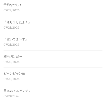
予約な〜し！
07/22/2026
「送り出したよ！」
07/21/2026
「空いてま〜す」
07/21/2026
梅雨明けだ〜
07/20/2026
ビャンビャン麺
07/20/2026
日本vsアルゼンチン
07/19/2026