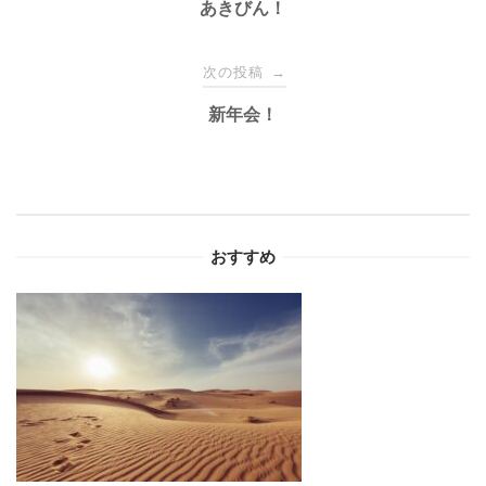
稿
あきびん！
ナ
次の投稿
→
新年会！
ビ
ゲ
ー
おすすめ
シ
ョ
ン