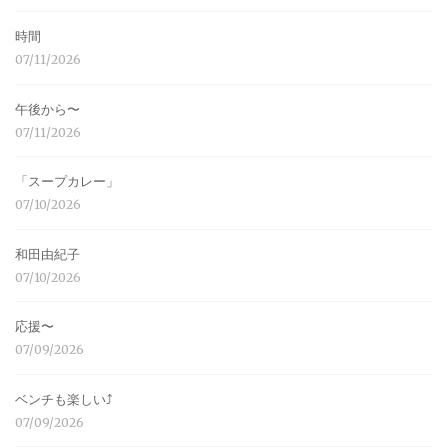
時間
07/11/2026
午後から〜
07/11/2026
「スープカレー」
07/10/2026
和田由紀子
07/10/2026
応援〜
07/09/2026
ベンチも楽しい⤴︎
07/09/2026