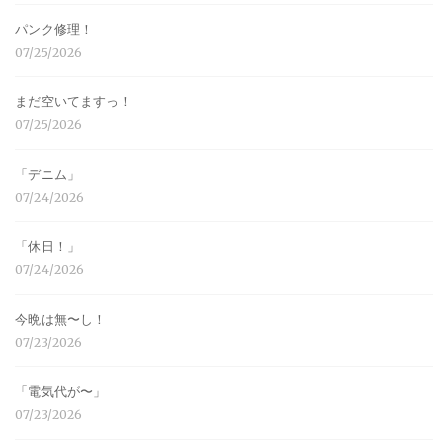
パンク修理！
07/25/2026
まだ空いてますっ！
07/25/2026
「デニム」
07/24/2026
「休日！」
07/24/2026
今晩は無〜し！
07/23/2026
「電気代が〜」
07/23/2026