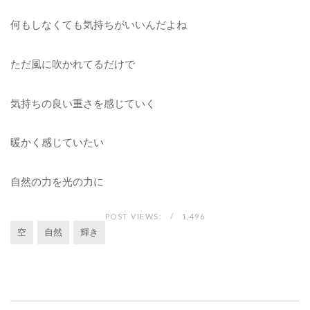
何もしなくても気持ちがいいんだよね
ただ風に吹かれてるだけで
気持ちの良い重さを感じていく
暖かく感じていたい
自然の力を光の力に
POST VIEWS:
1,496
空
自然
輝き