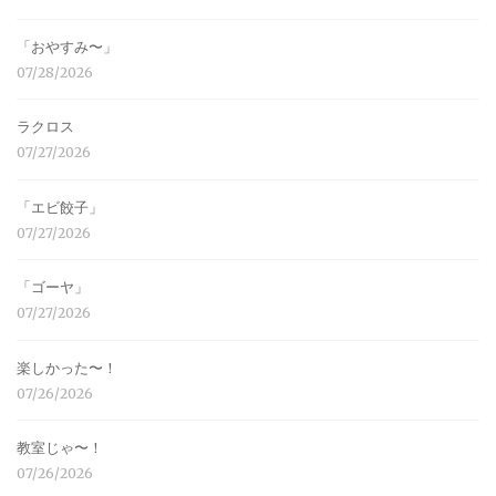
「おやすみ〜」
07/28/2026
ラクロス
07/27/2026
「エビ餃子」
07/27/2026
「ゴーヤ」
07/27/2026
楽しかった〜！
07/26/2026
教室じゃ〜！
07/26/2026