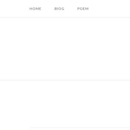
コ
HOME
BIOG
POEM
ン
テ
ン
ツ
へ
ス
キ
ッ
プ