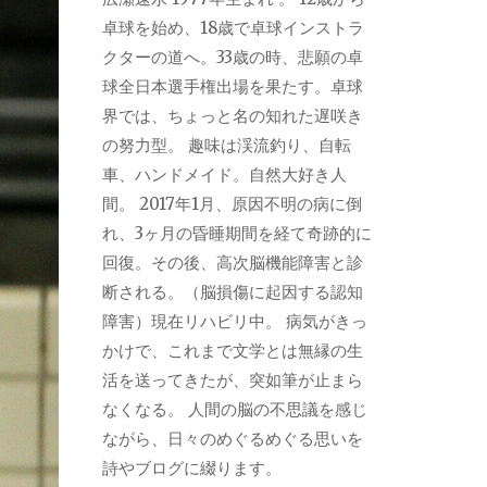
卓球を始め、18歳で卓球インストラ
クターの道へ。33歳の時、悲願の卓
球全日本選手権出場を果たす。卓球
界では、ちょっと名の知れた遅咲き
の努力型。 趣味は渓流釣り、自転
車、ハンドメイド。自然大好き人
間。 2017年1月、原因不明の病に倒
れ、3ヶ月の昏睡期間を経て奇跡的に
回復。その後、高次脳機能障害と診
断される。（脳損傷に起因する認知
障害）現在リハビリ中。 病気がきっ
かけで、これまで文学とは無縁の生
活を送ってきたが、突如筆が止まら
なくなる。 人間の脳の不思議を感じ
ながら、日々のめぐるめぐる思いを
詩やブログに綴ります。