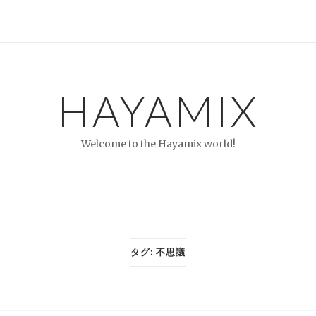
HAYAMIX
Welcome to the Hayamix world!
タグ:
不思議