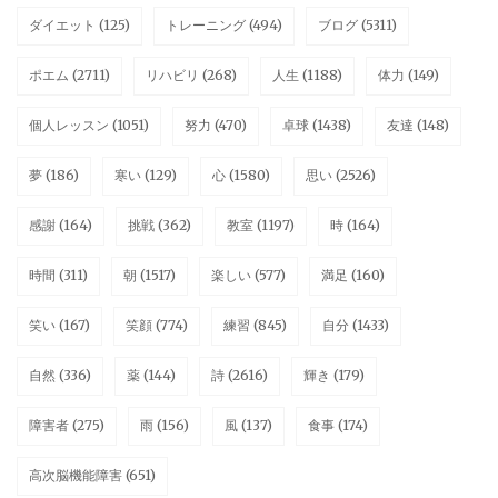
ダイエット
(125)
トレーニング
(494)
ブログ
(5311)
ポエム
(2711)
リハビリ
(268)
人生
(1188)
体力
(149)
個人レッスン
(1051)
努力
(470)
卓球
(1438)
友達
(148)
夢
(186)
寒い
(129)
心
(1580)
思い
(2526)
感謝
(164)
挑戦
(362)
教室
(1197)
時
(164)
時間
(311)
朝
(1517)
楽しい
(577)
満足
(160)
笑い
(167)
笑顔
(774)
練習
(845)
自分
(1433)
自然
(336)
薬
(144)
詩
(2616)
輝き
(179)
障害者
(275)
雨
(156)
風
(137)
食事
(174)
高次脳機能障害
(651)