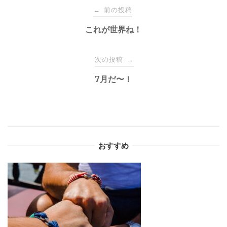
投
前の投稿
←
稿
これが世界ね！
ナ
次の投稿
→
7月だ〜！
ビ
ゲ
ー
おすすめ
シ
ョ
ン