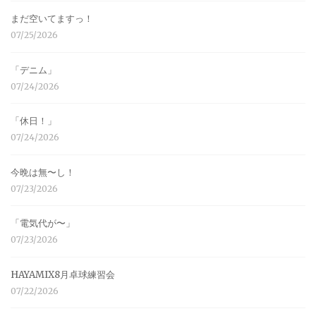
まだ空いてますっ！
07/25/2026
「デニム」
07/24/2026
「休日！」
07/24/2026
今晩は無〜し！
07/23/2026
「電気代が〜」
07/23/2026
HAYAMIX8月卓球練習会
07/22/2026