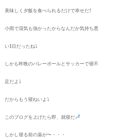
美味しく夕飯を食べられるだけで幸せだ⤴︎
小雨で湿気も強かったからなんだか気持ち悪
い1日だったね⤵︎
しかも昨晩のバレーボールとサッカーで寝不
足だよ⤵︎
だからもう寝ねいよ⤵︎
このブログを上げたら即、就寝だ
しかし寝る前の薬が〜・・・