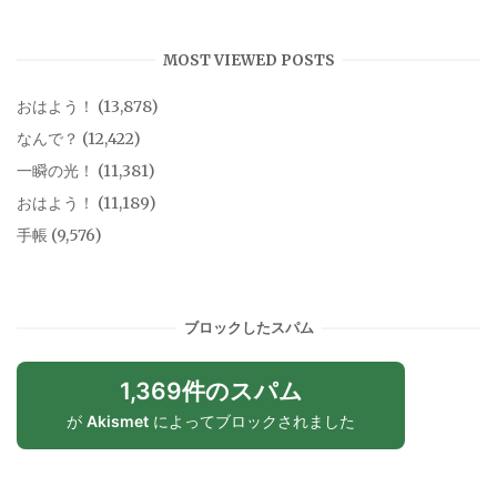
MOST VIEWED POSTS
おはよう！
(13,878)
なんで？
(12,422)
一瞬の光！
(11,381)
おはよう！
(11,189)
手帳
(9,576)
ブロックしたスパム
1,369件のスパム
が
Akismet
によってブロックされました