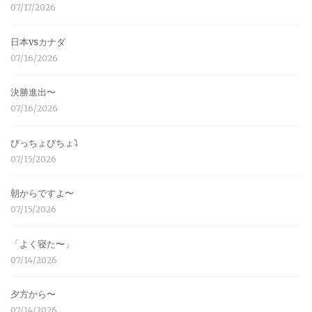
07/17/2026
日本vsカナダ
07/16/2026
決勝進出〜
07/16/2026
びっちょびちょ⤵︎
07/15/2026
朝からですよ〜
07/15/2026
「よく寝た〜」
07/14/2026
夕方から〜
07/14/2026