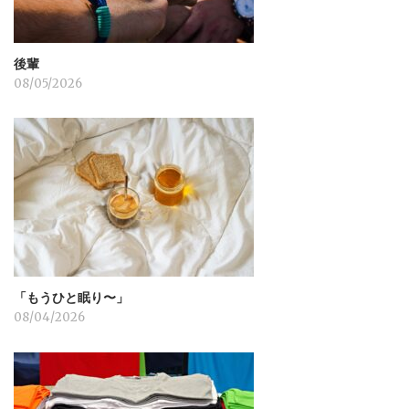
後輩
08/05/2026
「もうひと眠り〜」
08/04/2026