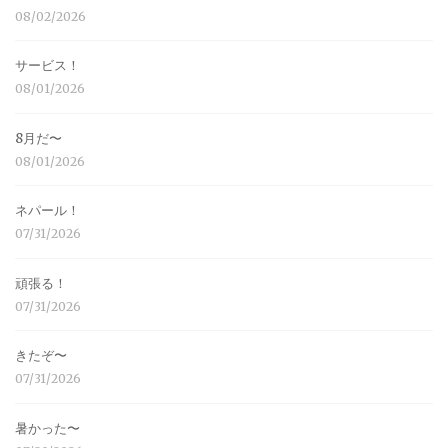
08/02/2026
サービス！
08/01/2026
8月だ〜
08/01/2026
ネパール！
07/31/2026
頑張る！
07/31/2026
きたぞ〜
07/31/2026
暑かった〜