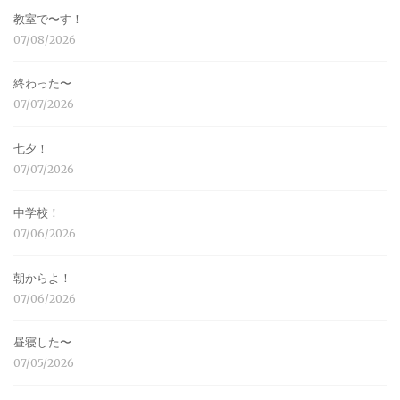
教室で〜す！
07/08/2026
終わった〜
07/07/2026
七夕！
07/07/2026
中学校！
07/06/2026
朝からよ！
07/06/2026
昼寝した〜
07/05/2026