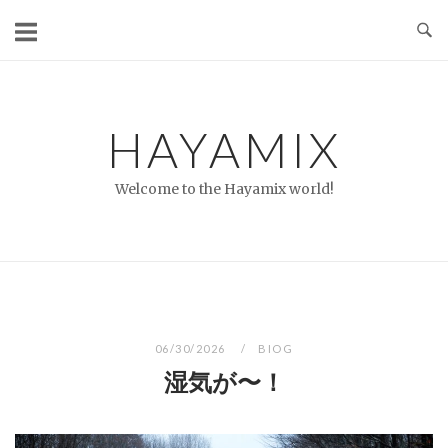
コ
ン
テ
ン
ツ
HAYAMIX
へ
ス
Welcome to the Hayamix world!
キ
ッ
プ
06/30/2026
BIOG
湿気が〜！