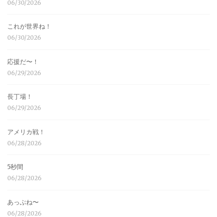
06/30/2026
これが世界ね！
06/30/2026
応援だ〜！
06/29/2026
長丁場！
06/29/2026
アメリカ戦！
06/28/2026
5秒間
06/28/2026
あっぶね〜
06/28/2026