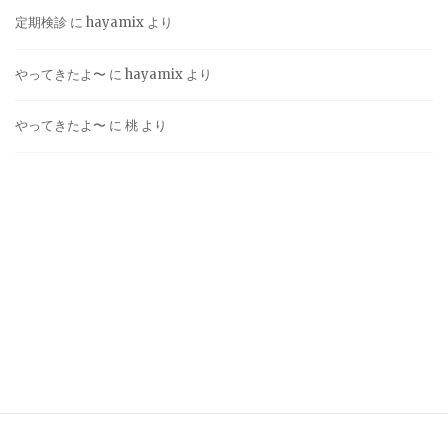
定期検診
に
hayamix
より
やってきたよ〜
に
hayamix
より
やってきたよ〜
に
桃
より