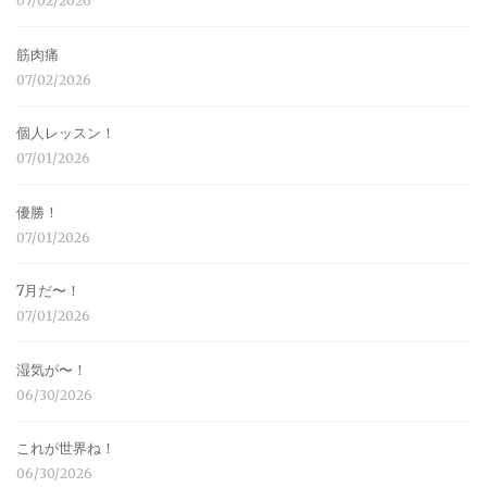
07/02/2026
筋肉痛
07/02/2026
個人レッスン！
07/01/2026
優勝！
07/01/2026
7月だ〜！
07/01/2026
湿気が〜！
06/30/2026
これが世界ね！
06/30/2026