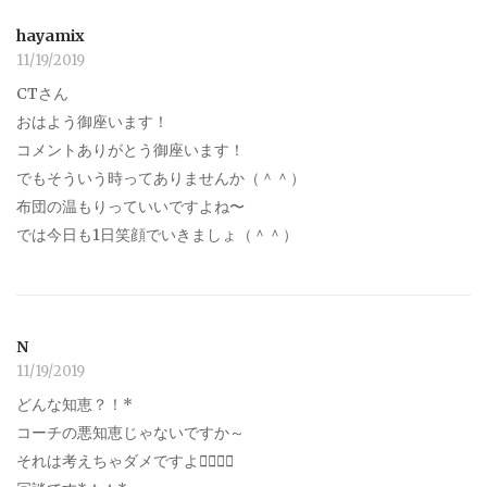
hayamix
11/19/2019
CTさん
おはよう御座います！
コメントありがとう御座います！
でもそういう時ってありませんか（＾＾）
布団の温もりっていいですよね〜
では今日も1日笑顔でいきましょ（＾＾）
N
11/19/2019
どんな知恵？！*
コーチの悪知恵じゃないですか～
それは考えちゃダメですよ笑⃝笑⃝