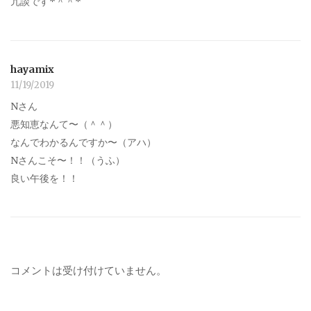
冗談です*＾＾*
hayamix
11/19/2019
Nさん
悪知恵なんて〜（＾＾）
なんでわかるんですか〜（アハ）
Nさんこそ〜！！（うふ）
良い午後を！！
コメントは受け付けていません。