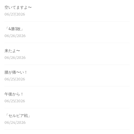
空いてますよ〜
06/27/2026
「4勝1敗」
06/26/2026
来たよ〜
06/26/2026
腰が痛〜い！
06/25/2026
午後から！
06/25/2026
「セルビア戦」
06/24/2026