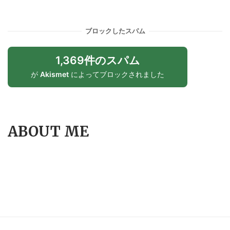
ブロックしたスパム
1,369件のスパム
が
Akismet
によってブロックされました
ABOUT ME