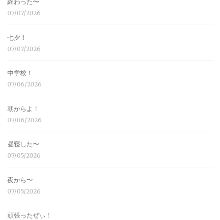
終わった〜
07/07/2026
七夕！
07/07/2026
中学校！
07/06/2026
朝からよ！
07/06/2026
昼寝した〜
07/05/2026
夜から〜
07/05/2026
頑張ったぜぃ！