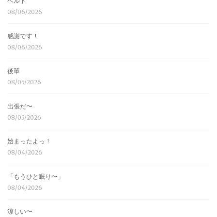
ベルト
08/06/2026
感謝です！
08/06/2026
後輩
08/05/2026
出張だ〜
08/05/2026
始まったよっ！
08/04/2026
「もうひと眠り〜」
08/04/2026
涼しい〜