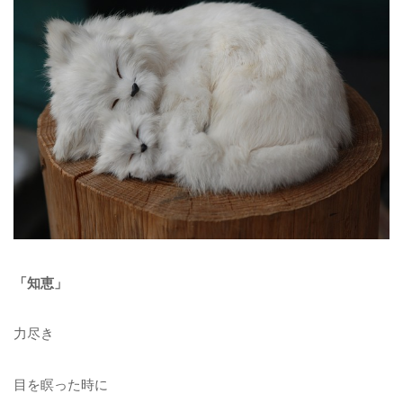
「知恵」
力尽き
目を瞑った時に