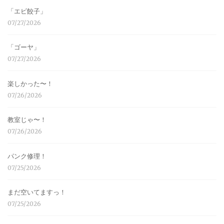
「エビ餃子」
07/27/2026
「ゴーヤ」
07/27/2026
楽しかった〜！
07/26/2026
教室じゃ〜！
07/26/2026
パンク修理！
07/25/2026
まだ空いてますっ！
07/25/2026