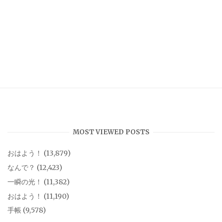
MOST VIEWED POSTS
おはよう！
(13,879)
なんで？
(12,423)
一瞬の光！
(11,382)
おはよう！
(11,190)
手帳
(9,578)