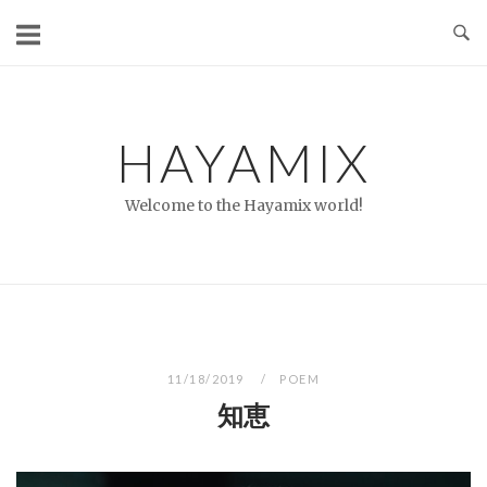
コ
ン
テ
ン
ツ
HAYAMIX
へ
ス
Welcome to the Hayamix world!
キ
ッ
プ
11/18/2019
POEM
知恵