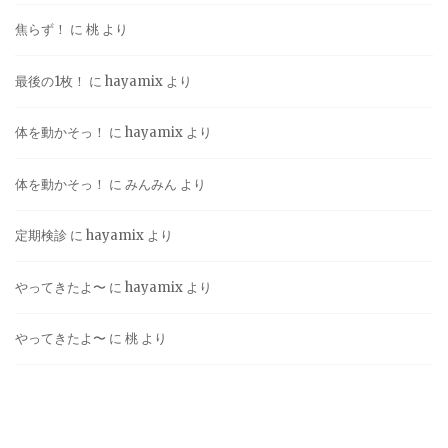
焦らず！
に
桃
より
最後の1枚！
に
hayamix
より
体を動かそっ！
に
hayamix
より
体を動かそっ！
に
みんみん
より
定期検診
に
hayamix
より
やってきたよ〜
に
hayamix
より
やってきたよ〜
に
桃
より