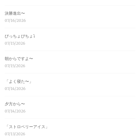
決勝進出〜
07/16/2026
びっちょびちょ⤵︎
07/15/2026
朝からですよ〜
07/15/2026
「よく寝た〜」
07/14/2026
夕方から〜
07/14/2026
「ストロベリーアイス」
07/13/2026