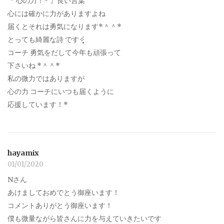
『 心の力！* 』良い言葉
心には確かに力がありますよね
届くとそれは勇気になります*＾＾*
とっても綺麗な詩 です✧̣̥̇
コーチ 勇気をだして今年も頑張って
下さいね *＾＾*
私の微力ではありますが
心の力 コーチにいつも届くように
応援しています！*
hayamix
01/01/2020
Nさん
あけましておめでとう御座います！
コメントありがとう御座います！
僕も微量ながら皆さんに力を与えていきたいです