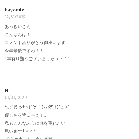
hayamix
12/31/2019
あっきいさん
こんばんは！
コメントありがとう御座います
今年最後ですね！！
1年有り難うございました（＾＾）
N
01/01/2020
*｡:.ﾟｱｹﾏｼﾃヽ(´∀｀)ﾉｵﾒﾃﾞﾄｳﾟ.:｡+ﾟ
優しさを皆に与えて…
私もこんなふうに歳を重ねたい
思います*＾＾*