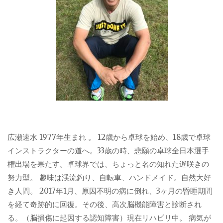
広瀬速水 1977年生まれ 。 12歳から卓球を始め、18歳で卓球
インストラクターの道へ。33歳の時、悲願の卓球全日本選手
権出場を果たす。卓球界では、ちょっと名の知れた遅咲きの
努力型。 趣味は渓流釣り、自転車、ハンドメイド。自然大好
き人間。 2017年1月、原因不明の病に倒れ、3ヶ月の昏睡期間
を経て奇跡的に回復。その後、高次脳機能障害と診断され
る。（脳損傷に起因する認知障害）現在リハビリ中。 病気が