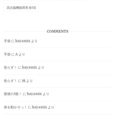
高次脳機能障害
(651)
COMMENTS
手袋
に
hayamix
より
手袋
に
A
より
焦らず！
に
hayamix
より
焦らず！
に
桃
より
最後の1枚！
に
hayamix
より
体を動かそっ！
に
hayamix
より