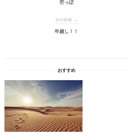
稿
空っぽ
ナ
次の投稿
→
年越し！！
ビ
ゲ
ー
おすすめ
シ
ョ
ン