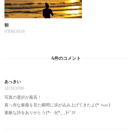
朝
07/19/2026
4件のコメント
あっきい
12/31/2019
写真の選択が最高！
真っ赤な薔薇を見た瞬間に涙が込み上げてきたよ(* >ω<)
素敵な詩をありがとう(*- -)(*_ _)ﾍﾟｺﾘ