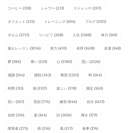
コーヒー
(118)
シャワー
(233)
ストレッチ
(297)
ダイエット
(125)
トレーニング
(494)
ブログ
(5315)
ポエム
(2711)
リハビリ
(268)
人生
(1188)
体力
(149)
個人レッスン
(1056)
努力
(470)
卓球
(1438)
友達
(148)
夢
(186)
寒い
(129)
心
(1580)
思い
(2526)
感謝
(164)
挑戦
(362)
教室
(1201)
時
(164)
時間
(311)
朝
(1517)
楽しい
(578)
満足
(160)
笑い
(167)
笑顔
(774)
練習
(846)
自分
(1433)
自然
(336)
薬
(144)
詩
(2616)
輝き
(179)
障害者
(275)
雨
(156)
風
(137)
食事
(174)