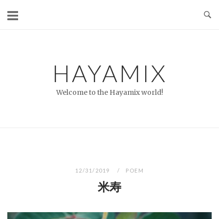
コ
ン
テ
ン
ツ
HAYAMIX
へ
ス
Welcome to the Hayamix world!
キ
ッ
プ
12/31/2019
POEM
米寿