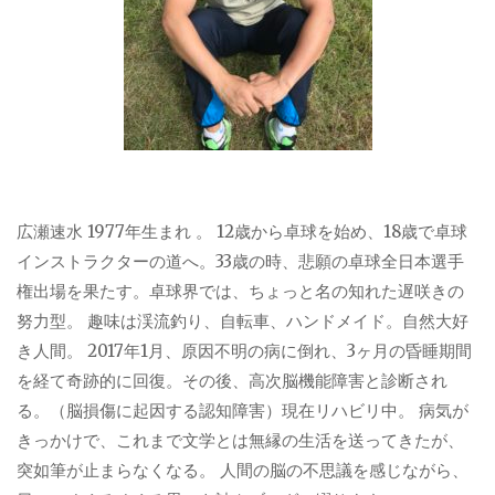
広瀬速水 1977年生まれ 。 12歳から卓球を始め、18歳で卓球
インストラクターの道へ。33歳の時、悲願の卓球全日本選手
権出場を果たす。卓球界では、ちょっと名の知れた遅咲きの
努力型。 趣味は渓流釣り、自転車、ハンドメイド。自然大好
き人間。 2017年1月、原因不明の病に倒れ、3ヶ月の昏睡期間
を経て奇跡的に回復。その後、高次脳機能障害と診断され
る。（脳損傷に起因する認知障害）現在リハビリ中。 病気が
きっかけで、これまで文学とは無縁の生活を送ってきたが、
突如筆が止まらなくなる。 人間の脳の不思議を感じながら、