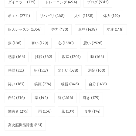
ダイエット
(125)
トレーニング
(494)
ブログ
(5315)
ポエム
(2711)
リハビリ
(268)
人生
(1188)
体力
(149)
個人レッスン
(1056)
努力
(470)
卓球
(1438)
友達
(148)
夢
(186)
寒い
(129)
心
(1580)
思い
(2526)
感謝
(164)
挑戦
(362)
教室
(1201)
時
(164)
時間
(311)
朝
(1517)
楽しい
(578)
満足
(160)
笑い
(167)
笑顔
(774)
練習
(846)
自分
(1433)
自然
(336)
薬
(144)
詩
(2616)
輝き
(179)
障害者
(275)
雨
(156)
風
(137)
食事
(174)
高次脳機能障害
(651)