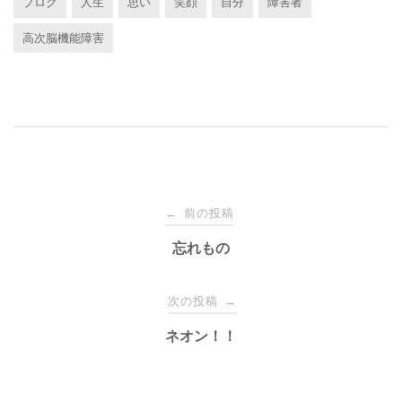
ブログ
人生
思い
笑顔
自分
障害者
高次脳機能障害
投
前の投稿
←
稿
忘れもの
ナ
次の投稿
→
ネオン！！
ビ
ゲ