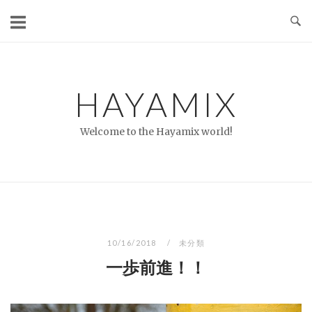
コ
ン
テ
ン
ツ
HAYAMIX
へ
ス
Welcome to the Hayamix world!
キ
ッ
プ
10/16/2018
未分類
一歩前進！！