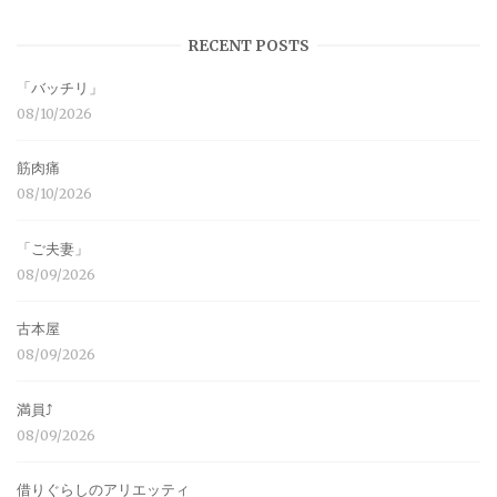
RECENT POSTS
「バッチリ」
08/10/2026
筋肉痛
08/10/2026
「ご夫妻」
08/09/2026
古本屋
08/09/2026
満員⤴︎
08/09/2026
借りぐらしのアリエッティ