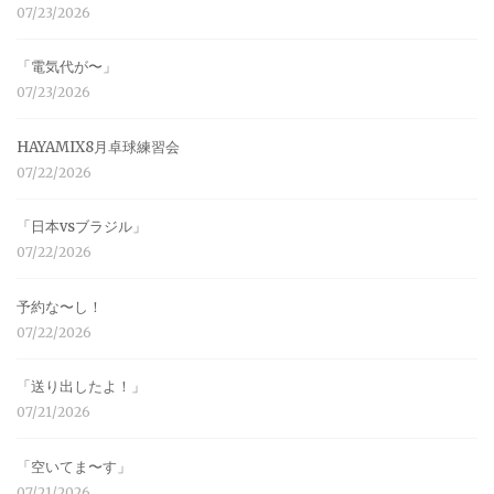
07/23/2026
「電気代が〜」
07/23/2026
HAYAMIX8月卓球練習会
07/22/2026
「日本vsブラジル」
07/22/2026
予約な〜し！
07/22/2026
「送り出したよ！」
07/21/2026
「空いてま〜す」
07/21/2026