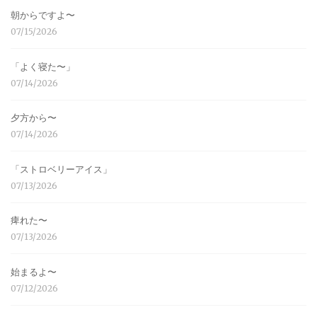
朝からですよ〜
07/15/2026
「よく寝た〜」
07/14/2026
夕方から〜
07/14/2026
「ストロベリーアイス」
07/13/2026
痺れた〜
07/13/2026
始まるよ〜
07/12/2026