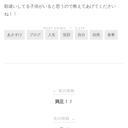
勘違いしてる子供がいると思うので教えてあげてください
ね！！
POST VIEWS:
1,179
あさずけ
ブログ
人生
笑顔
自分
自然
食事
投
前の投稿
←
稿
満足！！
ナ
次の投稿
→