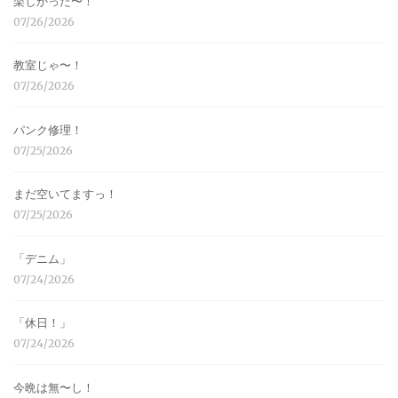
楽しかった〜！
07/26/2026
教室じゃ〜！
07/26/2026
パンク修理！
07/25/2026
まだ空いてますっ！
07/25/2026
「デニム」
07/24/2026
「休日！」
07/24/2026
今晩は無〜し！