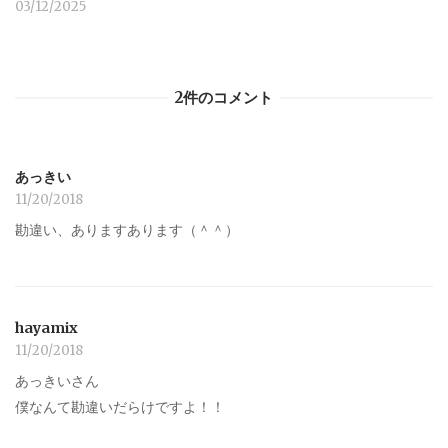
03/12/2025
2件のコメント
あっきい
11/20/2018
勘違い、ありますあります（＾＾）
hayamix
11/20/2018
あっきいさん
僕なんて勘違いだらけですよ！！