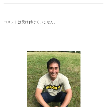
コメントは受け付けていません。