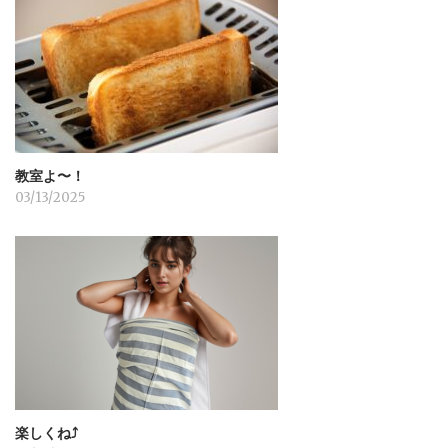
教室よ〜！
03/13/2025
楽しくね⤴︎