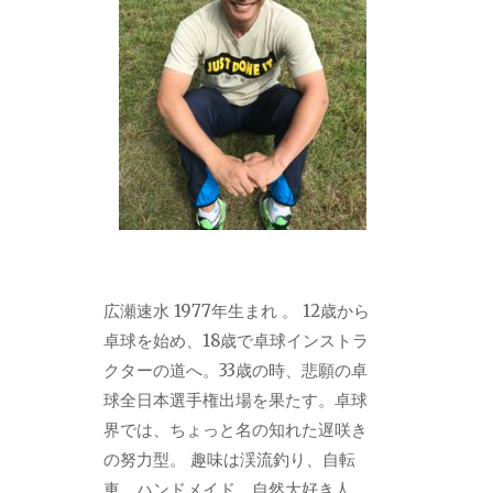
広瀬速水 1977年生まれ 。 12歳から
卓球を始め、18歳で卓球インストラ
クターの道へ。33歳の時、悲願の卓
球全日本選手権出場を果たす。卓球
界では、ちょっと名の知れた遅咲き
の努力型。 趣味は渓流釣り、自転
車、ハンドメイド。自然大好き人