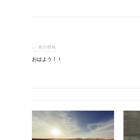
投
前の投稿
←
稿
おはよう！！
ナ
ビ
ゲ
ー