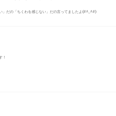
」だの「ちくわを感じない」だの言ってましたよ(#^_^#)
す！