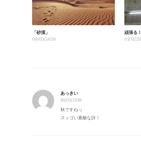
シ
ョ
「砂漠」
頑張る
ン
08/03/2026
07/31/2
あっきい
10/03/2019
秋ですねっ
スッゴい素敵な詩！