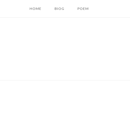
コ
HOME
BIOG
POEM
ン
テ
ン
ツ
へ
ス
キ
ッ
プ