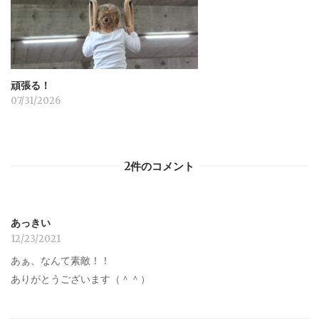
頑張る！
07/31/2026
2件のコメント
あっきい
12/23/2021
あぁ、なんて素敵！！
ありがとうございます（＾＾）