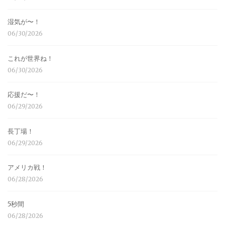
湿気が〜！
06/30/2026
これが世界ね！
06/30/2026
応援だ〜！
06/29/2026
長丁場！
06/29/2026
アメリカ戦！
06/28/2026
5秒間
06/28/2026