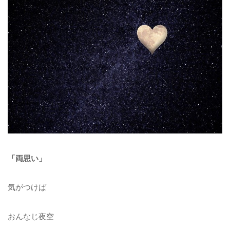
「両思い」
気がつけば
おんなじ夜空