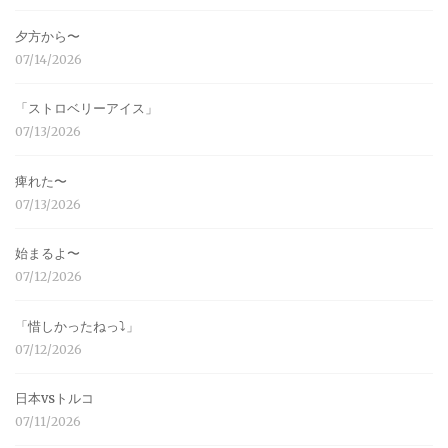
夕方から〜
07/14/2026
「ストロベリーアイス」
07/13/2026
痺れた〜
07/13/2026
始まるよ〜
07/12/2026
「惜しかったねっ⤵︎」
07/12/2026
日本vsトルコ
07/11/2026