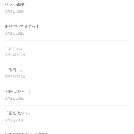
パンク修理！
07/25/2026
まだ空いてますっ！
07/25/2026
「デニム」
07/24/2026
「休日！」
07/24/2026
今晩は無〜し！
07/23/2026
「電気代が〜」
07/23/2026