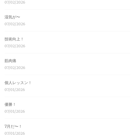
07/02/2026
湿気が〜
07/02/2026
技術向上！
07/02/2026
筋肉痛
07/02/2026
個人レッスン！
07/01/2026
優勝！
07/01/2026
7月だ〜！
07/01/2026