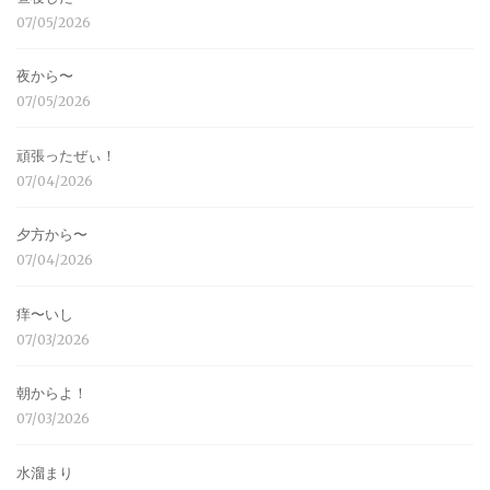
07/05/2026
夜から〜
07/05/2026
頑張ったぜぃ！
07/04/2026
夕方から〜
07/04/2026
痒〜いし
07/03/2026
朝からよ！
07/03/2026
水溜まり