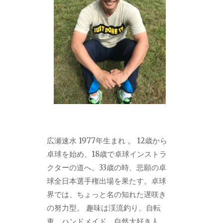
広瀬速水 1977年生まれ 。 12歳から
卓球を始め、18歳で卓球インストラ
クターの道へ。33歳の時、悲願の卓
球全日本選手権出場を果たす。卓球
界では、ちょっと名の知れた遅咲き
の努力型。 趣味は渓流釣り、自転
車、ハンドメイド。自然大好き人