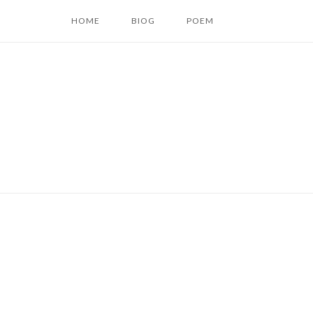
コ
HOME
BIOG
POEM
ン
テ
ン
ツ
へ
ス
キ
ッ
プ