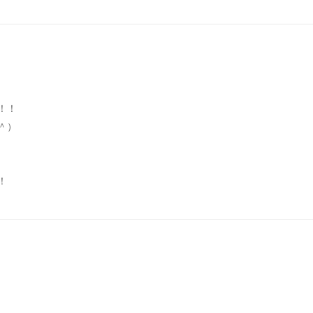
！！
＾）
！