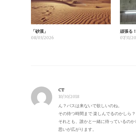
シ
ョ
「砂漠」
頑張る
ン
08/03/2026
07/31/2
CT
10/30/2018
ん？バスは来ないで欲しいのね。
その待つ時間まで 楽しんでるのかしら？
それとも、誰かと一緒に待っているのか
思いが広がります。