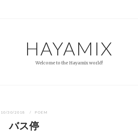
HAYAMIX
Welcome to the Hayamix world!
10/30/2018
POEM
バス停