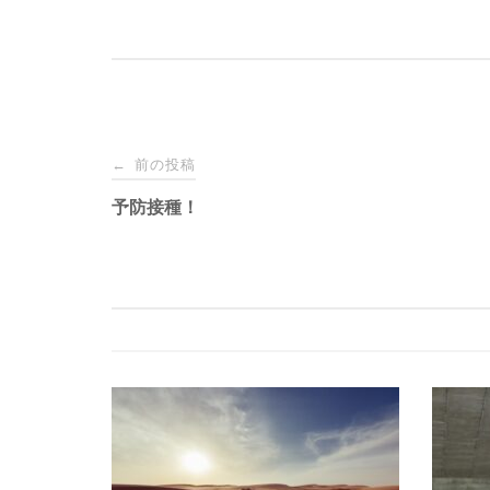
投
前の投稿
←
稿
予防接種！
ナ
ビ
ゲ
ー