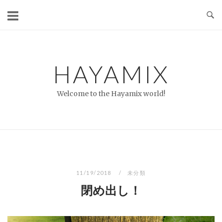
コ
ン
テ
ン
ツ
HAYAMIX
へ
ス
Welcome to the Hayamix world!
キ
ッ
プ
11/19/2018
未分類
閉め出し！