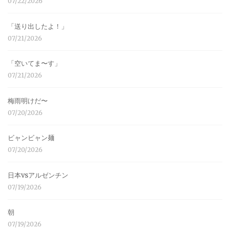
07/22/2026
「送り出したよ！」
07/21/2026
「空いてま〜す」
07/21/2026
梅雨明けだ〜
07/20/2026
ビャンビャン麺
07/20/2026
日本vsアルゼンチン
07/19/2026
朝
07/19/2026