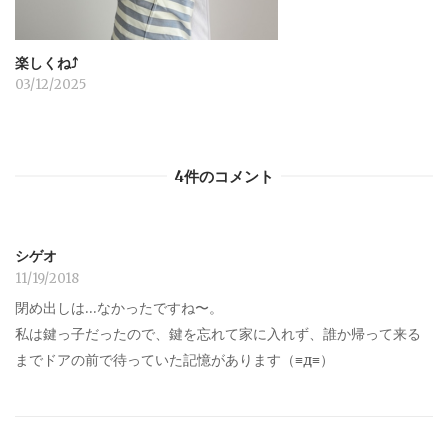
楽しくね⤴︎
03/12/2025
4件のコメント
シゲオ
11/19/2018
閉め出しは…なかったですね〜。
私は鍵っ子だったので、鍵を忘れて家に入れず、誰か帰って来る
までドアの前で待っていた記憶があります（≡д≡）