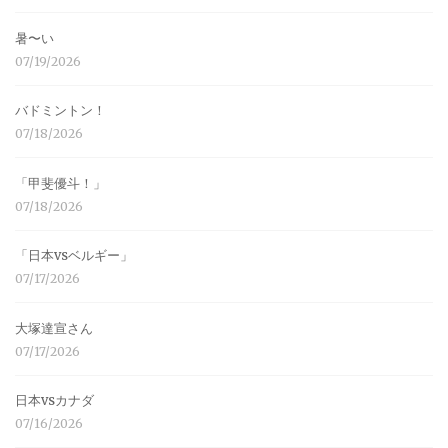
暑〜い
07/19/2026
バドミントン！
07/18/2026
「甲斐優斗！」
07/18/2026
「日本vsベルギー」
07/17/2026
大塚達宣さん
07/17/2026
日本vsカナダ
07/16/2026