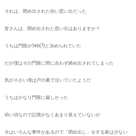
それは、閉め出された幼い思い出だった
皆さんは、閉め出された思い出はありますか？
うちは門限が5時(?)と決められていた
だが僕はその門限に間に合わず締め出されてしまった
気が小さい僕は戸の裏で泣いていたようだ
うちはかなり門限に厳しかった
幼い頃なので記憶がなくあまり覚えていないが
今はいろんな事件があるので「閉め出し」をする家は少ない