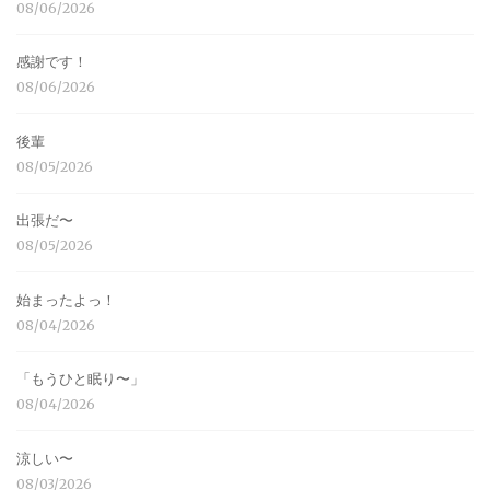
08/06/2026
感謝です！
08/06/2026
後輩
08/05/2026
出張だ〜
08/05/2026
始まったよっ！
08/04/2026
「もうひと眠り〜」
08/04/2026
涼しい〜
08/03/2026