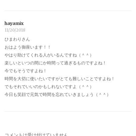
hayamix
11/20/2018
ひまわりさん
おはよう御座います！！
やはり助けてくれる人がいるんですね（＾＾）
楽しいといつの間にか時間って過ぎるものですよね！
今でもそうですよね！
時間を大切に使いたいですがとても難しいことですよね！
でもそれでいいのかもしれないですよ（＾＾）
今日も笑顔で元気で時間を忘れていきましょう（＾＾）
コメントは受け付けていません。