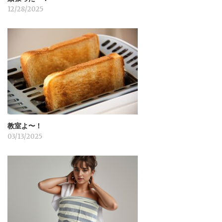
12/28/2025
教室よ〜！
03/13/2025