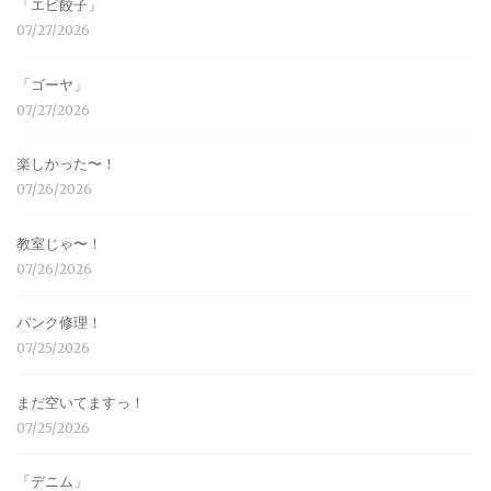
「エビ餃子」
07/27/2026
「ゴーヤ」
07/27/2026
楽しかった〜！
07/26/2026
教室じゃ〜！
07/26/2026
パンク修理！
07/25/2026
まだ空いてますっ！
07/25/2026
「デニム」