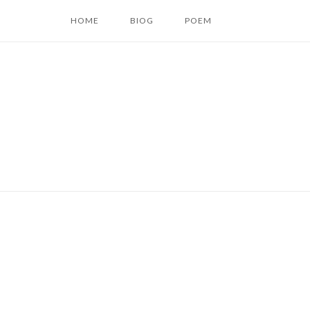
コ
HOME
BIOG
POEM
ン
テ
ン
ツ
へ
ス
キ
ッ
プ