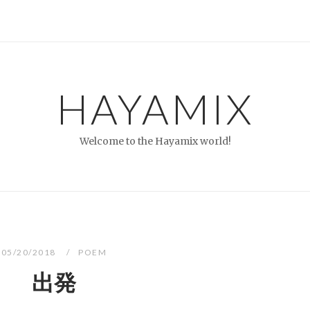
HAYAMIX
Welcome to the Hayamix world!
05/20/2018
POEM
出発