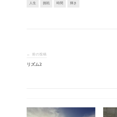
人生
挑戦
時間
輝き
投
前の投稿
←
稿
リズム2
ナ
ビ
ゲ