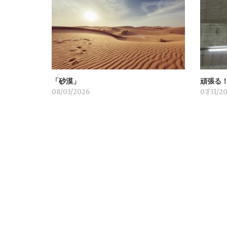
ー
シ
ョ
「砂漠」
頑張る
ン
08/03/2026
07/31/2