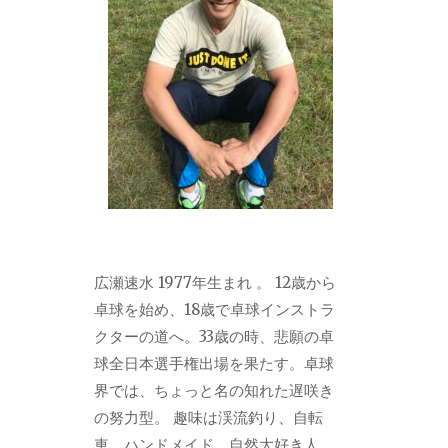
広瀬速水 1977年生まれ 。 12歳から
卓球を始め、18歳で卓球インストラ
クターの道へ。33歳の時、悲願の卓
球全日本選手権出場を果たす。卓球
界では、ちょっと名の知れた遅咲き
の努力型。 趣味は渓流釣り、自転
車、ハンドメイド。自然大好き人