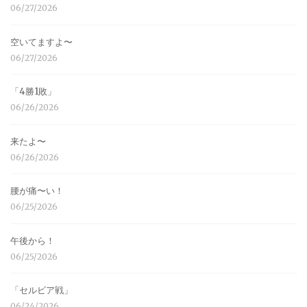
06/27/2026
空いてますよ〜
06/27/2026
「4勝1敗」
06/26/2026
来たよ〜
06/26/2026
腰が痛〜い！
06/25/2026
午後から！
06/25/2026
「セルビア戦」
06/24/2026