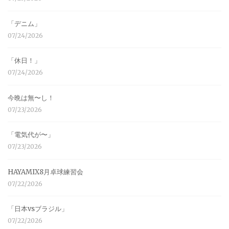
「デニム」
07/24/2026
「休日！」
07/24/2026
今晩は無〜し！
07/23/2026
「電気代が〜」
07/23/2026
HAYAMIX8月卓球練習会
07/22/2026
「日本vsブラジル」
07/22/2026