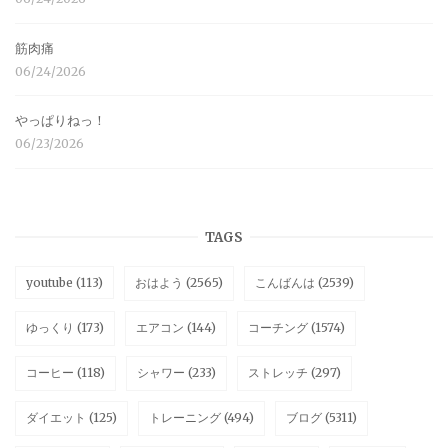
筋肉痛
06/24/2026
やっぱりねっ！
06/23/2026
TAGS
youtube
(113)
おはよう
(2565)
こんばんは
(2539)
ゆっくり
(173)
エアコン
(144)
コーチング
(1574)
コーヒー
(118)
シャワー
(233)
ストレッチ
(297)
ダイエット
(125)
トレーニング
(494)
ブログ
(5311)