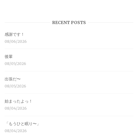
RECENT POSTS
感謝です！
08/06/2026
後輩
08/05/2026
出張だ〜
08/05/2026
始まったよっ！
08/04/2026
「もうひと眠り〜」
08/04/2026