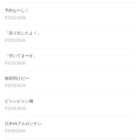
予約な〜し！
07/22/2026
「送り出したよ！」
07/21/2026
「空いてま〜す」
07/21/2026
梅雨明けだ〜
07/20/2026
ビャンビャン麺
07/20/2026
日本vsアルゼンチン
07/19/2026