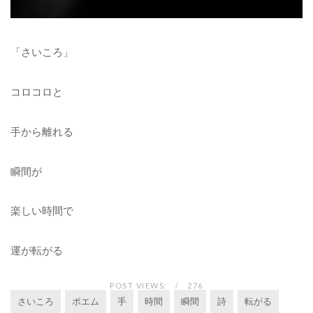
「さいころ」
コロコロと
手から離れる
瞬間が
楽しい時間で
運が転がる
POST VIEWS:
276
さいころ
ポエム
手
時間
瞬間
詩
転がる