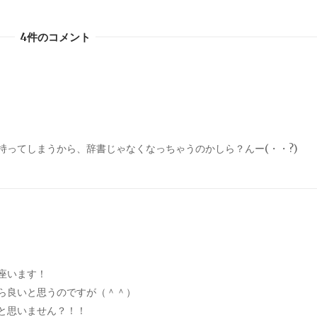
4件のコメント
持ってしまうから、辞書じゃなくなっちゃうのかしら？んー(・・?)
座います！
ら良いと思うのですが（＾＾）
と思いません？！！