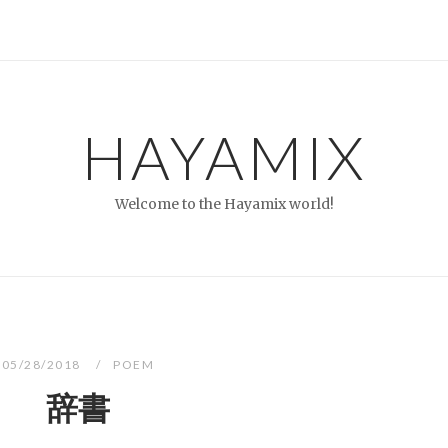
HAYAMIX
Welcome to the Hayamix world!
05/28/2018
POEM
辞書