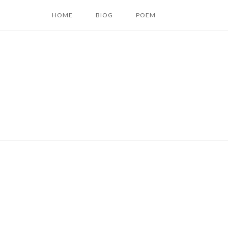
コ
HOME
BIOG
POEM
ン
テ
ン
ツ
へ
ス
キ
ッ
プ