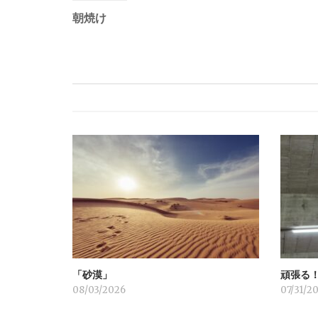
稿
朝焼け
ナ
ビ
ゲ
ー
シ
ョ
「砂漠」
頑張る
ン
08/03/2026
07/31/2