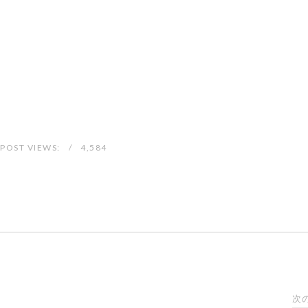
POST VIEWS:
4,584
次