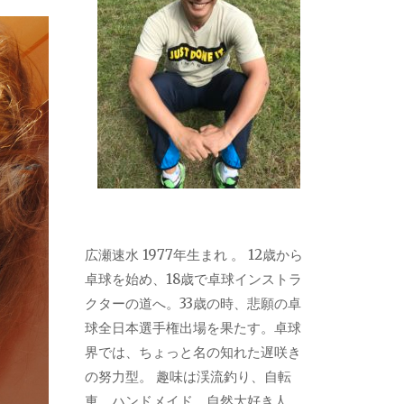
広瀬速水 1977年生まれ 。 12歳から
卓球を始め、18歳で卓球インストラ
クターの道へ。33歳の時、悲願の卓
球全日本選手権出場を果たす。卓球
界では、ちょっと名の知れた遅咲き
の努力型。 趣味は渓流釣り、自転
車、ハンドメイド。自然大好き人