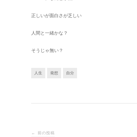
正しいが面白さが乏しい
人間と一緒かな？
そうじゃ無い？
人生
発想
自分
投
前の投稿
←