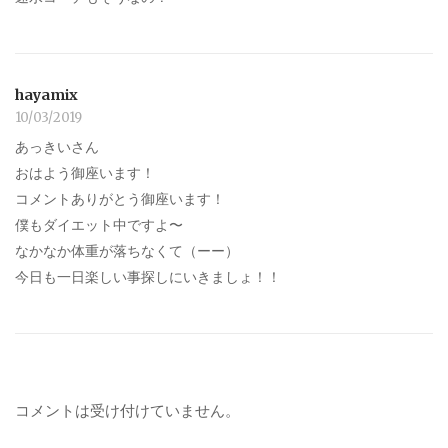
hayamix
10/03/2019
あっきいさん
おはよう御座います！
コメントありがとう御座います！
僕もダイエット中ですよ〜
なかなか体重が落ちなくて（ーー）
今日も一日楽しい事探しにいきましょ！！
コメントは受け付けていません。