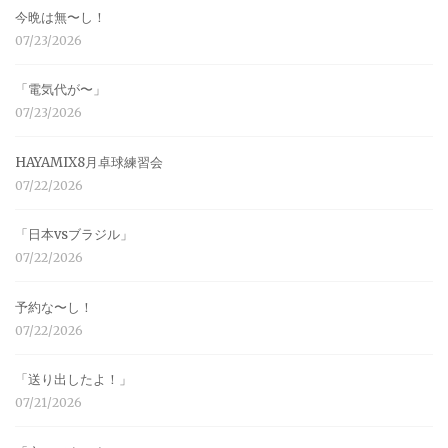
今晩は無〜し！
07/23/2026
「電気代が〜」
07/23/2026
HAYAMIX8月卓球練習会
07/22/2026
「日本vsブラジル」
07/22/2026
予約な〜し！
07/22/2026
「送り出したよ！」
07/21/2026