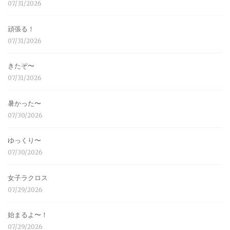
07/31/2026
頑張る！
07/31/2026
きたぞ〜
07/31/2026
暑かった〜
07/30/2026
ゆっくり〜
07/30/2026
女子ラクロス
07/29/2026
始まるよ〜！
07/29/2026