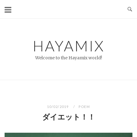
コ
ン
テ
ン
ツ
HAYAMIX
へ
ス
Welcome to the Hayamix world!
キ
ッ
プ
10/02/2019
POEM
ダイエット！！