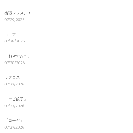
出張レッスン！
07/29/2026
セーフ
07/28/2026
「おやすみ〜」
07/28/2026
ラクロス
07/27/2026
「エビ餃子」
07/27/2026
「ゴーヤ」
07/27/2026