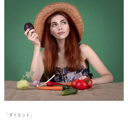
「ダイエット」