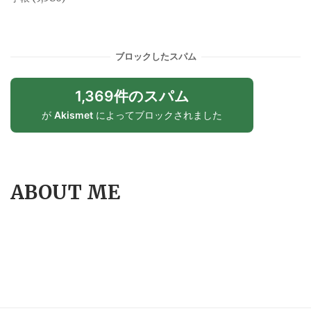
ブロックしたスパム
1,369件のスパム
が
Akismet
によってブロックされました
ABOUT ME