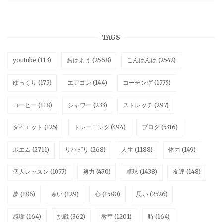
TAGS
youtube
(113)
おはよう
(2568)
こんばんは
(2542)
ゆっくり
(175)
エアコン
(144)
コーチング
(1575)
コーヒー
(118)
シャワー
(233)
ストレッチ
(297)
ダイエット
(125)
トレーニング
(494)
ブログ
(5316)
ポエム
(2711)
リハビリ
(268)
人生
(1188)
体力
(149)
個人レッスン
(1057)
努力
(470)
卓球
(1438)
友達
(148)
夢
(186)
寒い
(129)
心
(1580)
思い
(2526)
感謝
(164)
挑戦
(362)
教室
(1201)
時
(164)