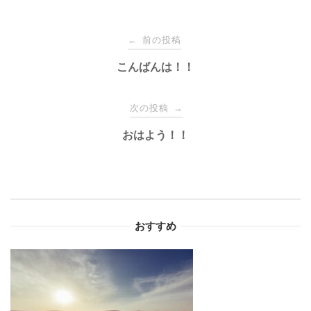
投
前の投稿
←
稿
こんばんは！！
ナ
次の投稿
→
おはよう！！
ビ
ゲ
ー
おすすめ
シ
ョ