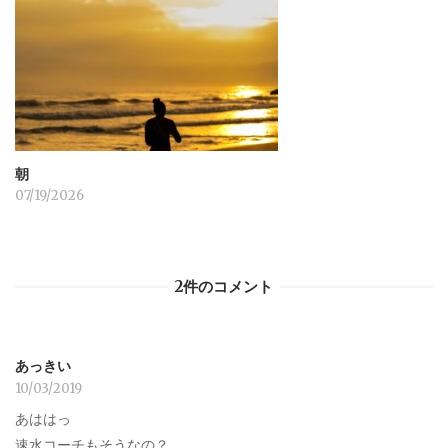
朝
07/19/2026
2件のコメント
あっきい
10/03/2019
あははっ
速水コーチもそうなの？