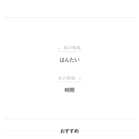
投
前の投稿
←
稿
はんたい
ナ
次の投稿
→
時間
ビ
ゲ
ー
おすすめ