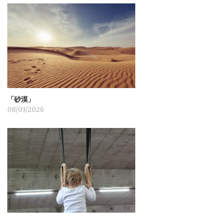
シ
ョ
ン
「砂漠」
08/03/2026