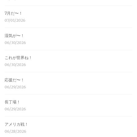
7月だ〜！
07/01/2026
湿気が〜！
06/30/2026
これが世界ね！
06/30/2026
応援だ〜！
06/29/2026
長丁場！
06/29/2026
アメリカ戦！
06/28/2026