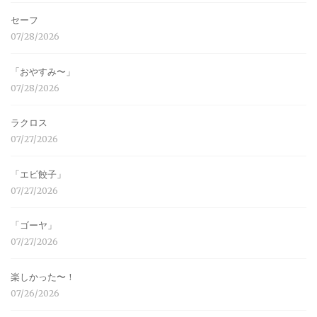
セーフ
07/28/2026
「おやすみ〜」
07/28/2026
ラクロス
07/27/2026
「エビ餃子」
07/27/2026
「ゴーヤ」
07/27/2026
楽しかった〜！
07/26/2026