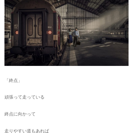
「終点」
頑張って走っている
終点に向かって
走りやすい道もあれば