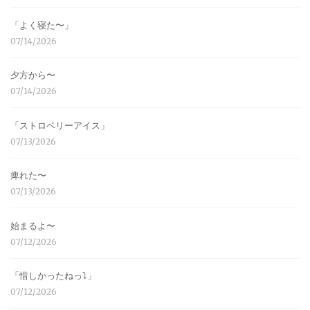
「よく寝た〜」
07/14/2026
夕方から〜
07/14/2026
「ストロベリーアイス」
07/13/2026
痺れた〜
07/13/2026
始まるよ〜
07/12/2026
「惜しかったねっ⤵︎」
07/12/2026