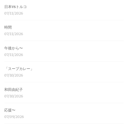
日本vsトルコ
07/11/2026
時間
07/11/2026
午後から〜
07/11/2026
「スープカレー」
07/10/2026
和田由紀子
07/10/2026
応援〜
07/09/2026