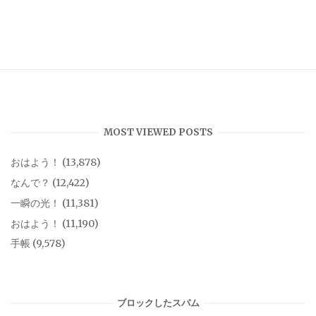
MOST VIEWED POSTS
おはよう！
(13,878)
なんで？
(12,422)
一瞬の光！
(11,381)
おはよう！
(11,190)
手帳
(9,578)
ブロックしたスパム