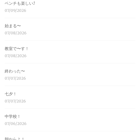
ベンチも楽しい⤴︎
07/09/2026
始まる〜
07/08/2026
教室で〜す！
07/08/2026
終わった〜
07/07/2026
七夕！
07/07/2026
中学校！
07/06/2026
朝からよ！