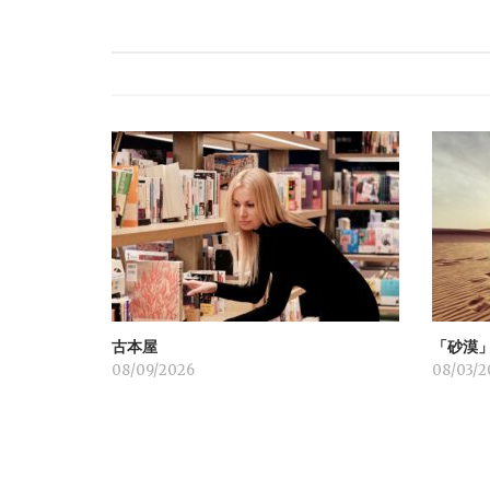
ナ
ビ
ゲ
ー
シ
ョ
古本屋
「砂漠
ン
08/09/2026
08/03/2