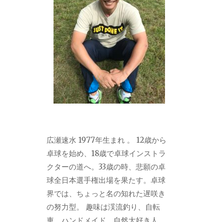
広瀬速水 1977年生まれ 。 12歳から
卓球を始め、18歳で卓球インストラ
クターの道へ。33歳の時、悲願の卓
球全日本選手権出場を果たす。卓球
界では、ちょっと名の知れた遅咲き
の努力型。 趣味は渓流釣り、自転
車、ハンドメイド。自然大好き人