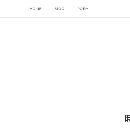
コ
HOME
BIOG
POEM
ン
テ
ン
ツ
へ
ス
キ
ッ
プ