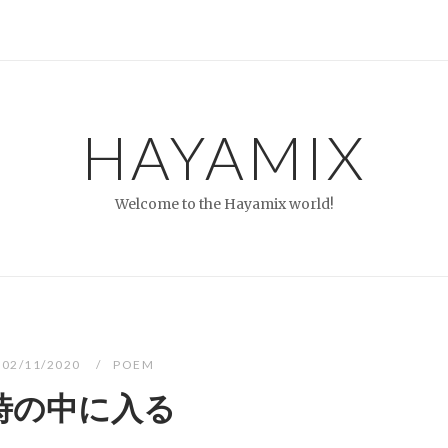
HAYAMIX
Welcome to the Hayamix world!
02/11/2020
POEM
時の中に入る