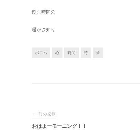
刻む時間の
暖かさ知り
ポエム
心
時間
詩
音
投
前の投稿
←
稿
おはよーモーニング！！