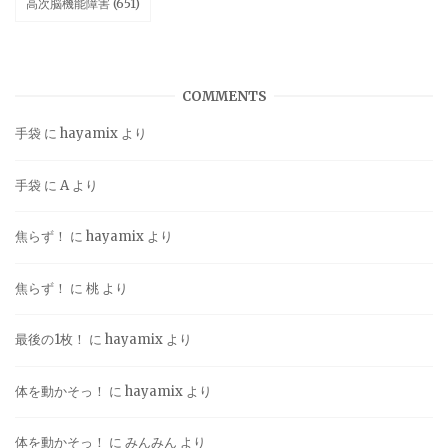
高次脳機能障害
(651)
COMMENTS
手袋
に
hayamix
より
手袋
に
A
より
焦らず！
に
hayamix
より
焦らず！
に
桃
より
最後の1枚！
に
hayamix
より
体を動かそっ！
に
hayamix
より
体を動かそっ！
に
みんみん
より