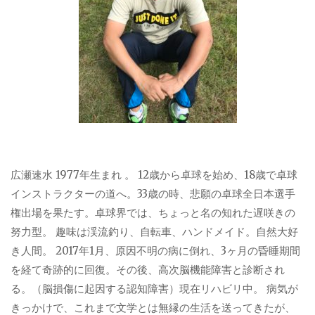
広瀬速水 1977年生まれ 。 12歳から卓球を始め、18歳で卓球
インストラクターの道へ。33歳の時、悲願の卓球全日本選手
権出場を果たす。卓球界では、ちょっと名の知れた遅咲きの
努力型。 趣味は渓流釣り、自転車、ハンドメイド。自然大好
き人間。 2017年1月、原因不明の病に倒れ、3ヶ月の昏睡期間
を経て奇跡的に回復。その後、高次脳機能障害と診断され
る。（脳損傷に起因する認知障害）現在リハビリ中。 病気が
きっかけで、これまで文学とは無縁の生活を送ってきたが、