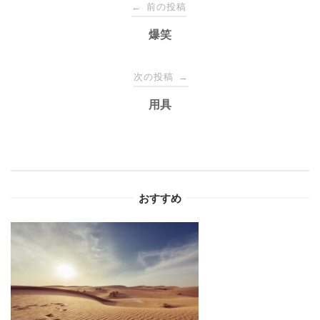
投
前の投稿
←
稿
爆笑
ナ
次の投稿
→
用具
ビ
ゲ
ー
おすすめ
シ
ョ
ン