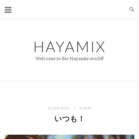
コ
ン
テ
ン
ツ
HAYAMIX
へ
ス
Welcome to the Hayamix world!
キ
ッ
プ
10/05/2021
POEM
いつも！