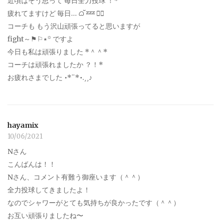
近頃はそう思って 毎日全力投球 ！*
疲れてますけど 毎日… ᜊﬞﬞ ᶻᶻᶻ 笑⃝
コーチも もう沢山頑張ってると思いますが
fight～⚑⚐٭꙳ ですよ
今日も私は頑張りました *＾＾*
コーチは頑張れましたか ？！*
お疲れさまでした •*¨*•.¸¸♪
hayamix
10/06/2021
Nさん
こんばんは！！
Nさん、コメント有難う御座います（＾＾）
全力投球してきましたよ！
なのでシャワーがとても気持ちが良かったです（＾＾）
お互い頑張りましたね〜