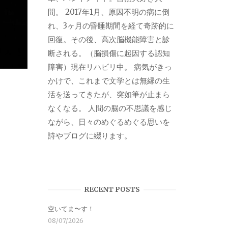
間。 2017年1月、原因不明の病に倒
れ、3ヶ月の昏睡期間を経て奇跡的に
回復。その後、高次脳機能障害と診
断される。（脳損傷に起因する認知
障害）現在リハビリ中。 病気がきっ
かけで、これまで文学とは無縁の生
活を送ってきたが、突如筆が止まら
なくなる。 人間の脳の不思議を感じ
ながら、日々のめぐるめぐる思いを
詩やブログに綴ります。
RECENT POSTS
空いてま〜す！
08/07/2026