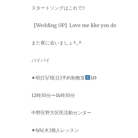
スタートソングはこれで‼︎
【
Wedding OP
】
Love me like you do
また夜に会いましょ^_^
バイバイ
⚫︎明日5/31(日)予約制教室
1枠
12時30分〜14時30分
中野区野方区民活動センター
⚫︎6/4(木)個人レッスン