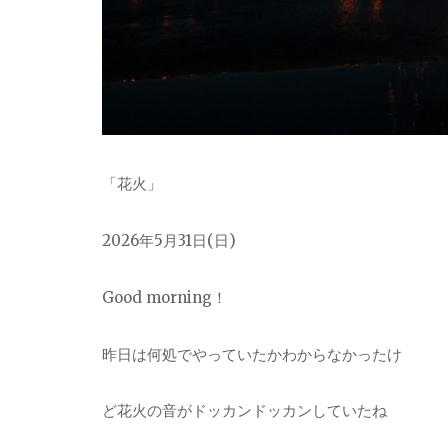
「花火」
2026
年5月31日(日)
Good morning！
昨日は何処でやっていたかわからなかったけ
ど花
火の音がドッカンドッカンしていたね