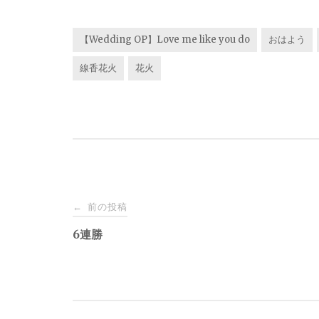
【Wedding OP】Love me like you do
おはよう
線香花火
花火
投
前の投稿
←
稿
6連勝
ナ
ビ