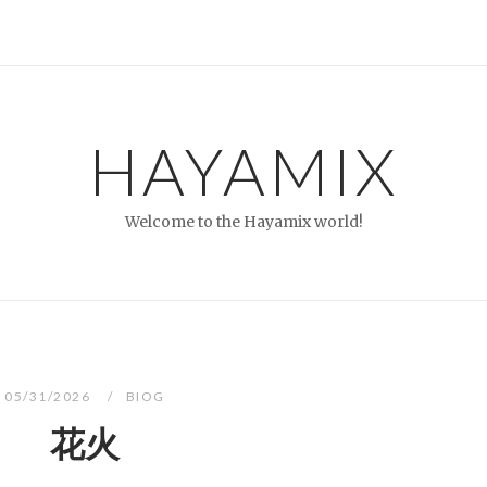
HAYAMIX
Welcome to the Hayamix world!
05/31/2026
BIOG
花火