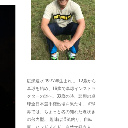
広瀬速水 1977年生まれ 。 12歳から
卓球を始め、18歳で卓球インストラ
クターの道へ。33歳の時、悲願の卓
球全日本選手権出場を果たす。卓球
界では、ちょっと名の知れた遅咲き
の努力型。 趣味は渓流釣り、自転
車、ハンドメイド。自然大好き人