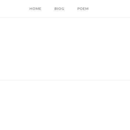
コ
HOME
BIOG
POEM
ン
テ
ン
ツ
へ
ス
キ
ッ
プ