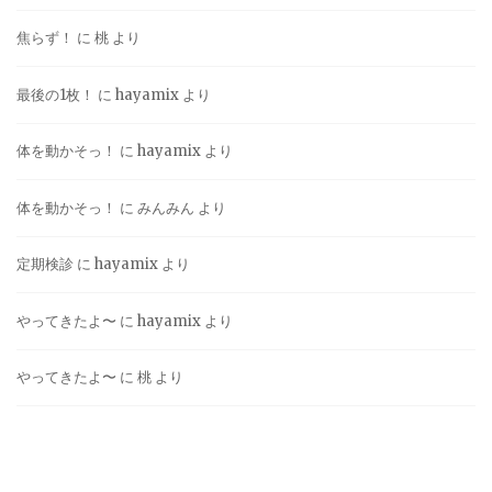
焦らず！
に
桃
より
最後の1枚！
に
hayamix
より
体を動かそっ！
に
hayamix
より
体を動かそっ！
に
みんみん
より
定期検診
に
hayamix
より
やってきたよ〜
に
hayamix
より
やってきたよ〜
に
桃
より