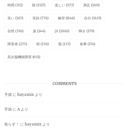
時間
(311)
朝
(1517)
楽しい
(577)
満足
(160)
笑い
(167)
笑顔
(774)
練習
(846)
自分
(1433)
自然
(336)
薬
(144)
詩
(2616)
輝き
(179)
障害者
(275)
雨
(156)
風
(137)
食事
(174)
高次脳機能障害
(651)
COMMENTS
手袋
に
hayamix
より
手袋
に
A
より
焦らず！
に
hayamix
より