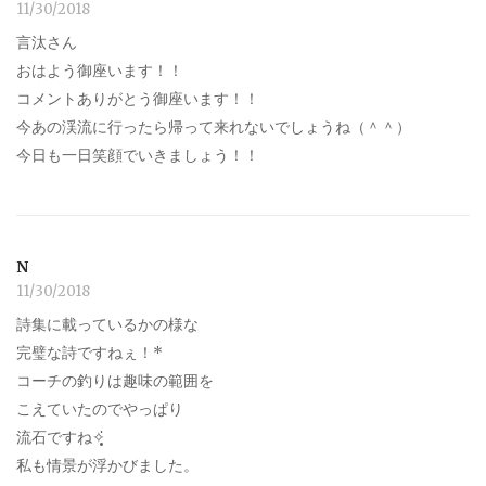
11/30/2018
言汰さん
おはよう御座います！！
コメントありがとう御座います！！
今あの渓流に行ったら帰って来れないでしょうね（＾＾）
今日も一日笑顔でいきましょう！！
N
11/30/2018
詩集に載っているかの様な
完璧な詩ですねぇ！*
コーチの釣りは趣味の範囲を
こえていたのでやっぱり
流石ですね✧̣̥̇
私も情景が浮かびました。