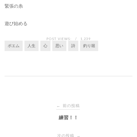
緊張の糸
遊び始める
POST VIEWS:
1,239
ポエム
人生
心
思い
詩
釣り堀
投
前の投稿
←
稿
練習！！
ナ
次の投稿
→