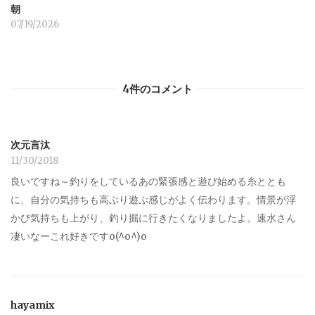
朝
07/19/2026
4件のコメント
次元言汰
11/30/2018
良いですね～釣りをしているあの緊張感と遊び始める糸ととも
に、自分の気持ちも高ぶり遊ぶ感じがよく伝わります。情景が浮
かび気持ちも上がり、釣り掘に行きたくなりましたよ。速水さん
凄いなーこれ好きですo(^o^)o
hayamix