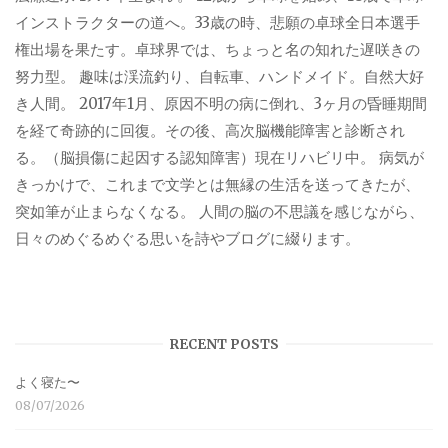
インストラクターの道へ。33歳の時、悲願の卓球全日本選手
権出場を果たす。卓球界では、ちょっと名の知れた遅咲きの
努力型。 趣味は渓流釣り、自転車、ハンドメイド。自然大好
き人間。 2017年1月、原因不明の病に倒れ、3ヶ月の昏睡期間
を経て奇跡的に回復。その後、高次脳機能障害と診断され
る。（脳損傷に起因する認知障害）現在リハビリ中。 病気が
きっかけで、これまで文学とは無縁の生活を送ってきたが、
突如筆が止まらなくなる。 人間の脳の不思議を感じながら、
日々のめぐるめぐる思いを詩やブログに綴ります。
RECENT POSTS
よく寝た〜
08/07/2026