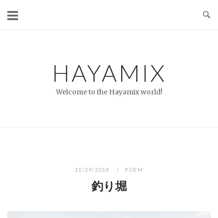
コ
ン
テ
ン
ツ
HAYAMIX
へ
ス
Welcome to the Hayamix world!
キ
ッ
プ
11/29/2018
POEM
釣り堀