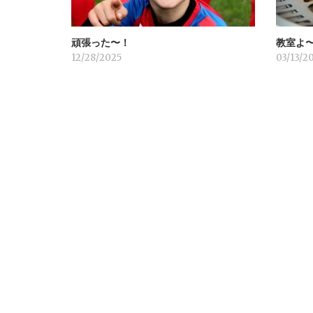
ョ
頑張った〜！
教室よ
ン
12/28/2025
03/13/2