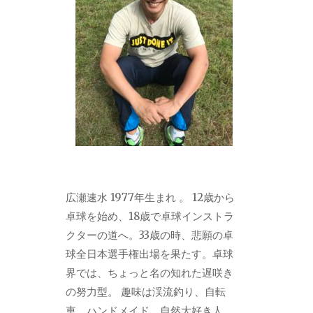
広瀬速水 1977年生まれ 。 12歳から
卓球を始め、18歳で卓球インストラ
クターの道へ。33歳の時、悲願の卓
球全日本選手権出場を果たす。卓球
界では、ちょっと名の知れた遅咲き
の努力型。 趣味は渓流釣り、自転
車、ハンドメイド。自然大好き人