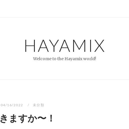
HAYAMIX
Welcome to the Hayamix world!
04/16/2022
未分類
きますか〜！