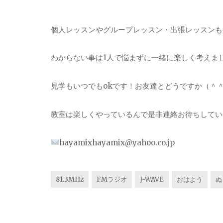
個人レッスンやグループレッスン・出張レッスンも
わからない事は1人で悩まずに一緒に楽しく考えま
見学もいつでもokです！お友達とどうですか（＾
教室は楽しくやっているんで是非連絡お待ちしていま
hayamixhayamix@yahoo.co.jp
81.3MHz
FMラジオ
J-WAVE
おはよう
ぬ