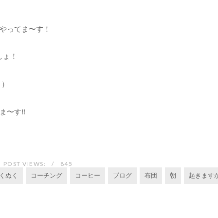
やってま〜す！
しょ！
＾）
〜す‼︎
POST VIEWS:
845
くぬく
コーチング
コーヒー
ブログ
布団
朝
起きます