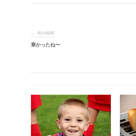
投
前の投稿
←
稿
寒かったね〜
ナ
ビ
ゲ
ー
シ