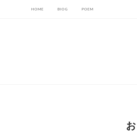
コ
HOME
BIOG
POEM
ン
テ
ン
ツ
へ
ス
キ
ッ
プ
お