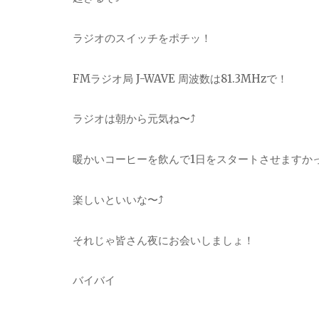
ラジオのスイッチをポチッ！
FMラジオ局 J-WAVE 周波数は81.3MHzで！
ラジオは朝から元気ね〜⤴︎
暖かいコーヒーを飲んで1日をスタートさせますかっ
楽しいといいな〜⤴︎
それじゃ皆さん夜にお会いしましょ！
バイバイ