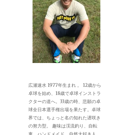
広瀬速水 1977年生まれ 。 12歳から
卓球を始め、18歳で卓球インストラ
クターの道へ。33歳の時、悲願の卓
球全日本選手権出場を果たす。卓球
界では、ちょっと名の知れた遅咲き
の努力型。 趣味は渓流釣り、自転
車、ハンドメイド。自然大好き人