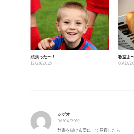
ー
シ
ョ
頑張った〜！
教室よ
ン
12/28/2025
03/13/2
シゲオ
06/04/2019
辞書を掛け布団にして昼寝したら