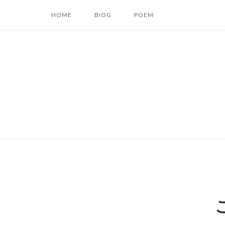
コ
HOME
BIOG
POEM
ン
テ
ン
ツ
へ
ス
キ
ッ
プ