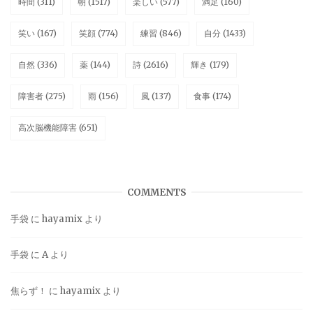
時間
(311)
朝
(1517)
楽しい
(577)
満足
(160)
笑い
(167)
笑顔
(774)
練習
(846)
自分
(1433)
自然
(336)
薬
(144)
詩
(2616)
輝き
(179)
障害者
(275)
雨
(156)
風
(137)
食事
(174)
高次脳機能障害
(651)
COMMENTS
手袋
に
hayamix
より
手袋
に
A
より
焦らず！
に
hayamix
より