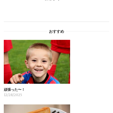
ビ
ゲ
ー
おすすめ
シ
ョ
ン
頑張った〜！
12/28/2025