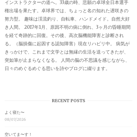
インストラクターの道へ。33歳の時、悲願の卓球全日本選手
権出場を果たす。卓球界では、ちょっと名の知れた遅咲きの
努力型。 趣味は渓流釣り、自転車、ハンドメイド。自然大好
き人間。 2017年1月、原因不明の病に倒れ、3ヶ月の昏睡期間
を経て奇跡的に回復。その後、高次脳機能障害と診断され
る。（脳損傷に起因する認知障害）現在リハビリ中。 病気が
きっかけで、これまで文学とは無縁の生活を送ってきたが、
突如筆が止まらなくなる。 人間の脳の不思議を感じながら、
日々のめぐるめぐる思いを詩やブログに綴ります。
RECENT POSTS
よく寝た〜
08/07/2026
空いてま〜す！