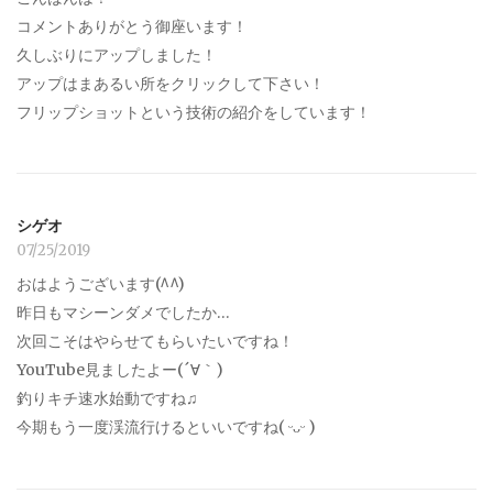
コメントありがとう御座います！
久しぶりにアップしました！
アップはまあるい所をクリックして下さい！
フリップショットという技術の紹介をしています！
シゲオ
07/25/2019
おはようございます(^^)
昨日もマシーンダメでしたか…
次回こそはやらせてもらいたいですね！
YouTube見ましたよー(´∀｀)
釣りキチ速水始動ですね♫
今期もう一度渓流行けるといいですね( ᵕᴗᵕ )