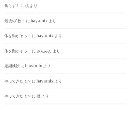
焦らず！
に
桃
より
最後の1枚！
に
hayamix
より
体を動かそっ！
に
hayamix
より
体を動かそっ！
に
みんみん
より
定期検診
に
hayamix
より
やってきたよ〜
に
hayamix
より
やってきたよ〜
に
桃
より