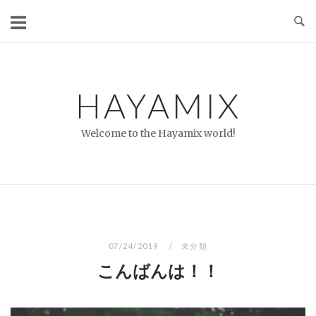
コ
ン
テ
ン
ツ
HAYAMIX
へ
ス
Welcome to the Hayamix world!
キ
ッ
プ
07/24/2019
未分類
こんばんは！！