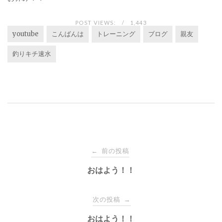
POST VIEWS:
1,443
youtube
こんばんは
トレーニング
ブログ
親友
釣りキチ速水
投
前の投稿
←
稿
おはよう！！
ナ
次の投稿
→
おはよう！！